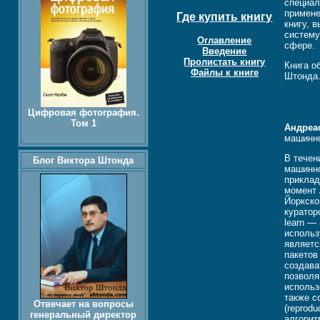
специал
примене
Где купить книгу
книгу, 
систему
Оглавление
сфере.
Введение
Пролистать книгу
Книга о
Файлы к книге
Штонда
Цифровая фотография.
Том 1
Андреа
машинно
В течен
Блог Виктора Штонда
машинно
приклад
момент 
Йоркско
куратор
learn —
использ
являетс
пакетов
создава
позволя
использ
также с
Отвечает на вопросы
(reprod
генеральный директор
алгорит