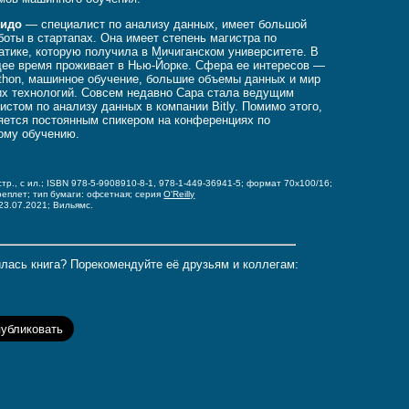
видо
— специалист по анализу данных, имеет большой
боты в стартапах. Она имеет степень магистра по
тике, которую получила в Мичиганском университете. В
ее время проживает в Нью-Йорке. Сфера ее интересов —
thon, машинное обучение, большие объемы данных и мир
х технологий. Совсем недавно Сара стала ведущим
истом по анализу данных в компании Bitly. Помимо этого,
яется постоянным спикером на конференциях по
ому обучению.
стр., с ил.; ISBN 978-5-9908910-8-1, 978-1-449-36941-5;
формат 70x100/16;
реплет;
тип бумаги: офсетная;
серия
O'Reilly
 23.07.2021; Вильямс.
лась книга? Порекомендуйте её друзьям и коллегам: