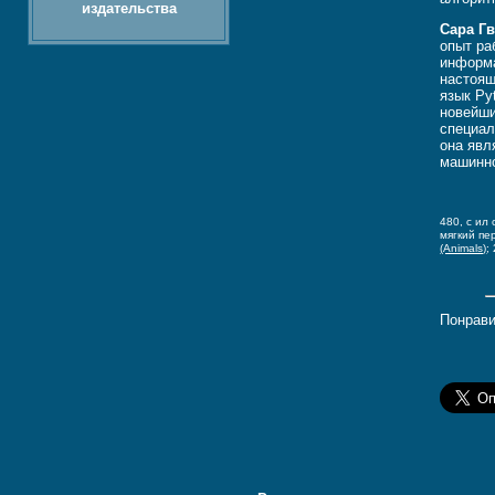
издательства
Сара Г
опыт ра
информа
настоящ
язык Py
новейши
специал
она явл
машинн
480, c ил 
мягкий пе
(Animals)
;
Понрави