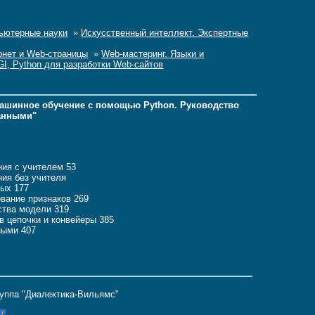
ьютерные науки
»
Искусственный интеллект. Экспертные
рнет и Web-страницы
»
Web-мастеринг. Языки и
CGI, Python для разработки Web-сайтов
машинное обучение с помощью Python. Руководство
данными"
ния с учителем 53
ния без учителя
ных 177
ование признаков 269
ства модели 319
в цепочки и конвейеры 385
ными 407
руппа "Диалектика-Вильямс"