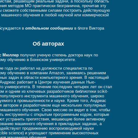
истам, решающим реальные задачи, а поскольку область
ния методов МО практически безгранична, прочитав эту
вы сможете собственными силами построить действующую
 машинного обучения в любой научной или коммерческой
бсуждается в
отдельном сообщении
в блоге Виктора
.
Об авторах
с Мюллер
получил ученую степень доктора наук по
му обучению в Боннском университете.
ие года он работал на должности специалиста по
му обучению в компании Amazon, занимаясь решением
ных задач в области компьютерного зрения. В настоящий
Андреас работает в Центре изучения данных Нью-
го университета. В течение последних четырех лет он стал
ом и одним из ключевых разработчиков библиотеки scikit-
 популярного инструмента машинного обучения, широко
уемого в промышленности и науке. Кроме того, Андреас
я автором и разработчиком еще нескольких популярных
 машинного обучения. Свою миссию он видит в том, чтобы
ть инструменты с открытым программным кодом, которые
ют устранить препятствия, мешающие более активному
ованию машинного обучения в прикладных задачах, а
одействуют продвижению воспроизводимой науки
ucible science) и упрощают применение высокоточных
мов машинного обучения.