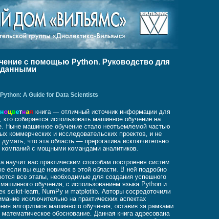
чение с помощью Python. Руководство для
с данными
 Python: A Guide for Data Scientists
л
н
о
ц
в
е
т
н
а
я
книга — отличный источник информации для
, кто собирается использовать машинное обучение на
е. Ныне машинное обучение стало неотъемлемой частью
ых коммерческих и исследовательских проектов, и не
 думать, что эта область — прерогатива исключительно
 компаний с мощными командами аналитиков.
га научит вас практическим способам построения систем
е если вы еще новичок в этой области. В ней подробно
ются все этапы, необходимые для создания успешного
 машинного обучения, с использованием языка Python и
ек scikit-learn, NumPy и matplotlib. Авторы сосредоточили
имание исключительно на практических аспектах
ния алгоритмов машинного обучения, оставив за рамками
х математическое обоснование. Данная книга адресована