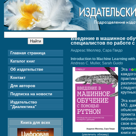
Введение в машинное обу
специалистов по работе 
Андреас Мюллер, Сара Гвидо
Главная страница
Introduction to Machine Learning with
Каталог книг
Andreas C. Muller, Sarah Guido
Об издательстве
Эта
п
о
каждого
Контакт
практик
различн
Для авторов
следует
крупных
Подписка на новости
Эта кни
Издательство
МО, даж
"Диалектика"
объясня
проекта
библиот
Книга для всех
свое вн
примене
книги и
(увеличить обложку)