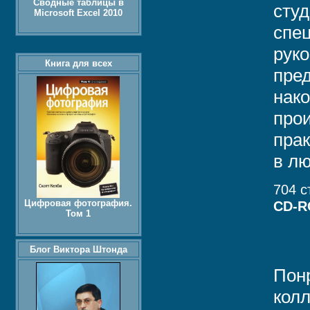
Сводные таблицы в
сту
Microsoft Excel 2010
спе
рук
Книга для всех
пред
нак
прои
пра
в л
704 с
Цифровая фотография.
CD-
Том 1
Блог Виктора Штонда
Пон
колл