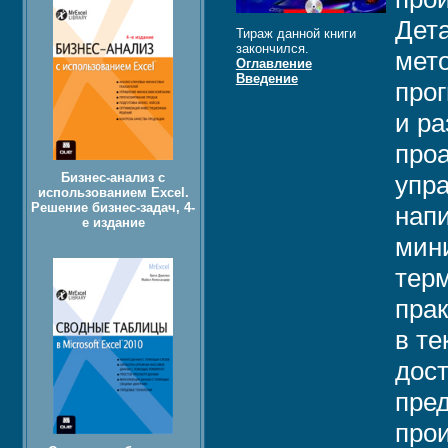
Дет
Тираж данной книги
закончился.
мето
Оглавление
Введение
прог
и р
про
Бизнес-анализ с
упра
использованием Excel.
Решение бизнес-задач, 4-
нап
е издание
мин
терм
пра
в те
дост
пред
про