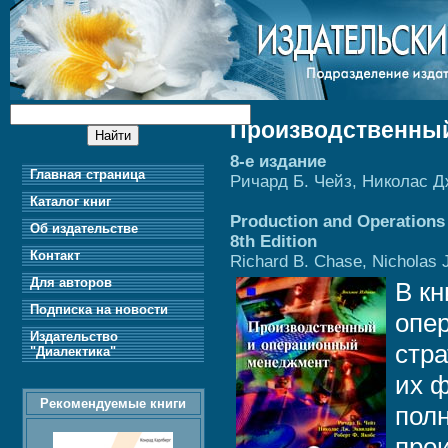
Производственны
8-е издание
Главная страница
Ричард Б. Чейз, Николас Д
Каталог книг
Production and Operations
Об издательстве
8th Edition
Контакт
Richard B. Chase, Nicholas J
Для авторов
В кн
Подписка на новости
опе
Издательство
стра
"Диалектика"
их 
Рекомендуемые книги
пол
прои