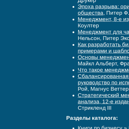
Друкер
Эпоха разрыва: ор
общества
, Питер Ф
Менеджмент, 8-е и
Коултер
Менеджмент для ча
Нельсон, Питер Эк
Как разработать би
примерами и шабл
Основы менеджмент
Майкл Альберт, Фр
Что такое менеджм
Сбалансированная 
руководство по ис
Рой, Магнус Веттер
Стратегический ме
анализа, 12-е изда
Стрикленд ІІІ
Разделы каталога:
Книги по бизнесу
»