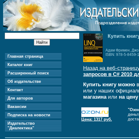
Купить книг
Адам Фримен, Джо
ISBN: 978-5-8459-
Главная страница
Каталог книг
Назад на веб-страницу
Расширенный поиск
запросов в C# 2010 
Об издательстве
Купить книгу можно
в
Контакт
или у наших официал
магазина
или
на цену
Для авторов
Вакансии
"Озон
деньг
Подписка на новости
доста
Цена: 1317 руб.
Издательство
"Диалектика"