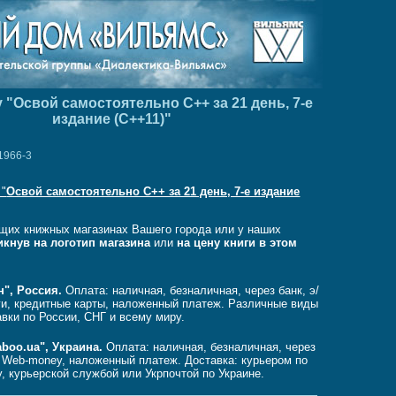
 "Освой самостоятельно C++ за 21 день, 7-е
издание (C++11)"
1966-3
 "
Освой самостоятельно C++ за 21 день, 7-е издание
щих книжных магазинах Вашего города или у наших
икнув на логотип магазина
или
на цену книги в этом
н", Россия.
Оплата: наличная, безналичная, через банк, э/
ги, кредитные карты, наложенный платеж. Различные виды
авки по России, СНГ и всему миру.
aboo.ua", Украина.
Оплата: наличная, безналичная, через
, Web-money, наложенный платеж. Доставка: курьером по
, курьерской службой или Укрпочтой по Украине.