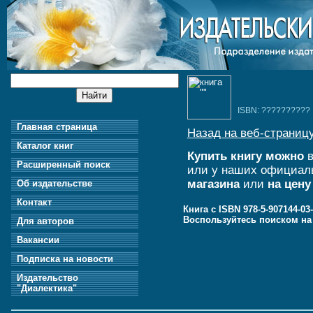
ISBN: ??????????
Главная страница
Назад на веб-страницу
Каталог книг
Купить книгу можно
в
Расширенный поиск
или у наших официал
магазина
или
на цену
Об издательстве
Контакт
Книга с ISBN 978-5-907144-0
Воспользуйтесь поиском н
Для авторов
Вакансии
Подписка на новости
Издательство
"Диалектика"