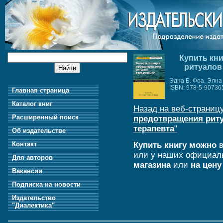
Купить кн
ритуалов
Эдна Б. Фоа, Элна
ISBN: 978-5-90736
Главная страница
Каталог книг
Назад на веб-страницу
Расширенный поиск
предотвращения риту
терапевта
"
Об издательстве
Купить книгу можно
в
Контакт
или у наших официал
Для авторов
магазина
или
на цену
Вакансии
Подписка на новости
Издательство
"Диалектика"