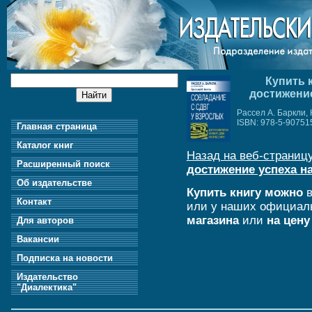
Купить 
достижение
Рассел А. Баркли,
ISBN: 978-5-90751
Главная страница
Каталог книг
Назад на веб-страницу
Расширенный поиск
достижение успеха на
Об издательстве
Купить книгу можно
в
Контакт
или у наших официал
магазина
или
на цену
Для авторов
Вакансии
Подписка на новости
Издательство
"Диалектика"