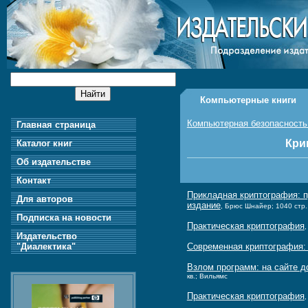
Компьютерные книги
Компьютерная безопасность
Главная страница
Кри
Каталог книг
Об издательстве
Контакт
Прикладная криптография: п
Для авторов
издание
, Брюс Шнайер; 1040 стр.
Подписка на новости
Практическая криптография
,
Издательство
"Диалектика"
Современная криптография: 
Взлом программ: на сайте д
кв.; Вильямс
Практическая криптография
,