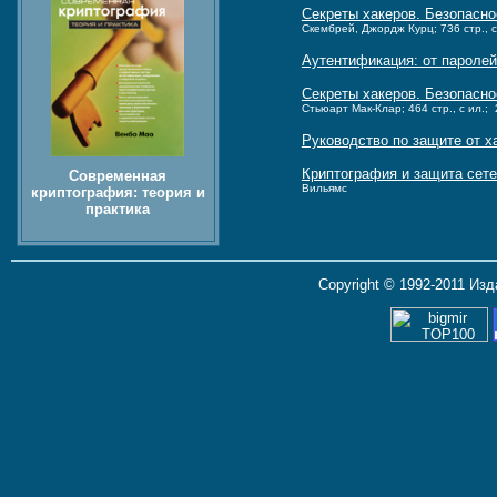
Секреты хакеров. Безопаснос
Скембрей, Джордж Курц; 736 стр., с 
Аутентификация: от пароле
Секреты хакеров. Безопасно
Стьюарт Мак-Клар; 464 стр., с ил.; 
Руководство по защите от х
Криптография и защита сете
Современная
Вильямс
криптография: теория и
практика
Copyright © 1992-2011 Из