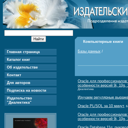
Компьютерные книги
Базы данных
/
Главная страница
Каталог книг
Об издательстве
Контакт
Oracle для профессионалов:
Для авторов
особенности версий 9i, 10g, 
Диалектика
Подписка на новости
Изучаем регулярные выраж
Издательство
"Диалектика"
Oracle PL/SQL за 10 минут
, 
Oracle для профессионалов:
особенности версий 9i, 10g, 
Oracle Database 11g: руков