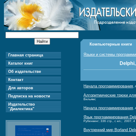
Компьютерные книги
Языки и системы программ
Главная страница
Delphi
Каталог книг
Об издательстве
Контакт
Начала программирования
,
Для авторов
Алгоритмические трюки для
Подписка на новости
Вильямс
Издательство
Начала программирования
"Диалектика"
,
Язык программирования Delp
Рубенкинг; 336 стр., с ил.; 2007, 4
Внутренний мир Borland Del