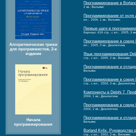
Программирование в Borlan
2 кв.; Вильямс
Программирование от нуля 
ил.; 2006, 1 кв.; Вильямс
Первые шаги в программиро
Карнаух; 416 стр., с ил.; 2005, 3 к
Программирование в среде 
Алгоритмические трюки
ил.; 2005, 3 кв.; Диалектика
для программистов, 2-е
издание
Язык программирования Del
стр., с ил.; 2005, 2 кв.; Вильямс
Программирование и отладк
Вильямс
Программирование в среде D
стр., с ил.; 2004, 3 кв.; Диалектика
Компоненты в Delphi 7. Пр
2004, 1 кв.; Диалектика
Программирование в среде 
2004, 2 кв.; Диалектика
Программирование и отладка
Начала
Вильямс
программирования
Borland Kylix. Руководство 
стр., с ил.; 2002, 2 кв.; Вильямс