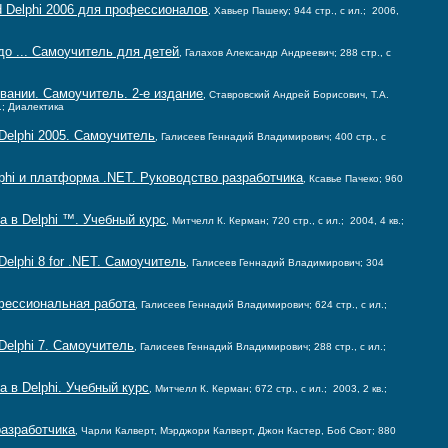
d Delphi 2006 для профессионалов
, Хавьер Пашеку; 944 стр., с ил.; 2006,
до ... Самоучитель для детей
, Галахов Александр Андреевич; 288 стр., с
вании. Самоучитель. 2-е издание
, Ставровский Андрей Борисович, Т.А.
в.; Диалектика
Delphi 2005. Самоучитель
, Галисеев Геннадий Владимирович; 400 стр., с
phi и платформа .NET. Руководство разработчика
, Ксавье Пачеко; 960
а в Delphi ™. Учебный курс
, Митчелл К. Керман; 720 стр., с ил.; 2004, 4 кв.;
elphi 8 for .NET. Самоучитель
, Галисеев Геннадий Владимирович; 304
офессиональная работа
, Галисеев Геннадий Владимирович; 624 стр., с ил.;
Delphi 7. Самоучитель
, Галисеев Геннадий Владимирович; 288 стр., с ил.;
 в Delphi. Учебный курс
, Митчелл К. Керман; 672 стр., с ил.; 2003, 2 кв.;
разработчика
, Чарли Калверт, Мэрджори Калверт, Джон Кастер, Боб Свот; 880