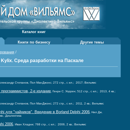
Каталог книг
Книги по бизнесу
Другие темы
ирования
/
, Kylix. Среда разработки на Паскале
 Александр Степанов, Пол Мак-Джонс; 272 стр., с ил.; 2017; Вильямс
 программистов, 2-е издание
, Генри С. Уоррен; 512 стр., с ил.; 2013, 4 кв.;
 Александр Степанов, Пол Мак-Джонс; 272 стр., с ил.; 2011, 2 кв.; Вильямс
hi для "чайников". Введение в Borland Delphi 2006
, Нил Дж.
 кв.; Диалектика
phi 2006
, Иван Хладни; 768 стр., с ил.; 2006, 2 кв.; Вильямс