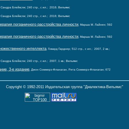
 Сандра Блейксли; 240 стр., с ил.; 2016; Вильямс
 Сандра Блейксли; 240 стр., с ил.; 2016; Вильямс
терапия пограничного расстройства личности
, Марша М. Лайнен; 592
терапия пограничного расстройства личности
, Марша М. Лайнен; 592
множественного интеллекта
, Говард Гарднер; 512 стр., с ил.; 2007, 2 кв.;
Сандра Блейксли; 240 стр., с ил.; 2007, 1 кв.; Вильямс
ние, 3-е издание
, Джон Соммерз-Фланаган, Рита Соммерз-Фланаган; 672
Copyright © 1992-2011 Издательская группа "Диалектика-Вильямс"