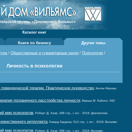
Каталог книг
Книги по бизнесу
Другие темы
тура
/
Общественные и гуманитарные науки
/
Психология
/
Личность в психологии
 поведенческой терапии. Практическое руководство
, Келли Кёрнер;
терапия пограничного расстройства личности
, Марша М. Лайнен; 592
ий мир психопатов
, Роберт Д. Хаэр; 288 стр., с ил.; 2019; Диалектика
множественного интеллекта
, Говард Гарднер; 512 стр., с ил.; 2018; Вильямс
ий мир психопатов
, Роберт Д. Хаэр; 288 стр., с ил.; 2016; Вильямс