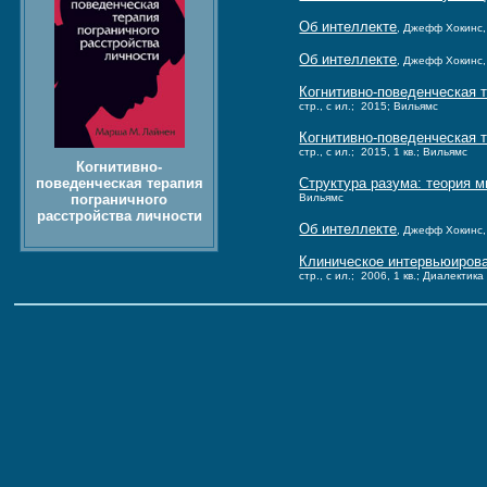
Об интеллекте
, Джефф Хокинс,
Об интеллекте
, Джефф Хокинс,
Когнитивно-поведенческая 
стр., с ил.; 2015; Вильямс
Когнитивно-поведенческая 
стр., с ил.; 2015, 1 кв.; Вильямс
Когнитивно-
Структура разума: теория 
поведенческая терапия
Вильямс
пограничного
расстройства личности
Об интеллекте
, Джефф Хокинс, 
Клиническое интервьюирова
стр., с ил.; 2006, 1 кв.; Диалектика