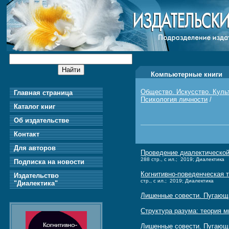
Компьютерные книги
Общество. Искусство. Куль
Главная страница
Психология личности
/
Каталог книг
Об издательстве
Контакт
Для авторов
Проведение диалектической
288 стр., с ил.; 2019; Диалектика
Подписка на новости
Когнитивно-поведенческая 
Издательство
стр., с ил.; 2019; Диалектика
"Диалектика"
Лишенные совести. Пугающ
Структура разума: теория 
Лишенные совести. Пугающ