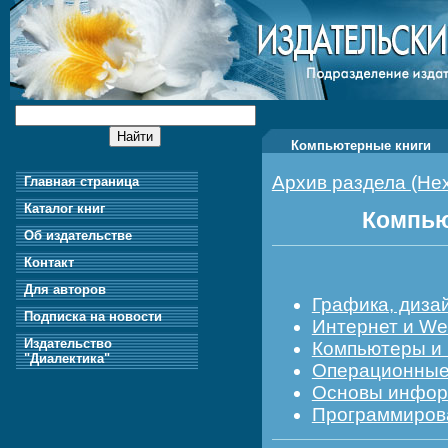
Компьютерные книги
Архив раздела (Не
Главная страница
Каталог книг
Компью
Об издательстве
Контакт
Для авторов
Графика, диза
Подписка на новости
Интернет и We
Издательство
Компьютеры и 
"Диалектика"
Операционные 
Основы информ
Программирова