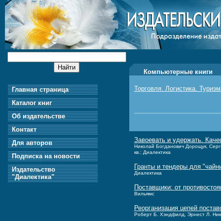
Компьютерные книги
Торговля. Логистика. Туризм
Главная страница
Каталог книг
Об издательстве
Контакт
Завоевать и удержать. Кач
Для авторов
Николай Богданович Дорощук, Серге
кв.; Диалектика
Подписка на новости
Гранты и тендеры для "чайни
Издательство
Диалектика
"Диалектика"
Поставщики: от противостоя
Вильямс
Реорганизация цепей постав
Роберт Б. Хэндфилд, Эрнест Л. Никол