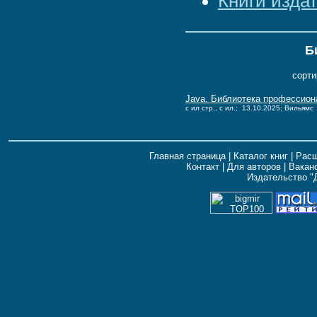
Книги изда
Б
сорти
Java. Библиотека профессиона
c ил стр., с ил.; 13.10.2025; Вильямс
Главная страница
|
Каталог книг
|
Расш
Контакт
|
Для авторов
|
Вакан
Издательство "