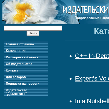
Кат
Главная страница
Каталог книг
C++ In-Dep
Расширенный поиск
Об издательстве
Контакт
Expert's Vo
Для авторов
Подписка на новости
Издательство
"Диалектика"
In a Nutshel