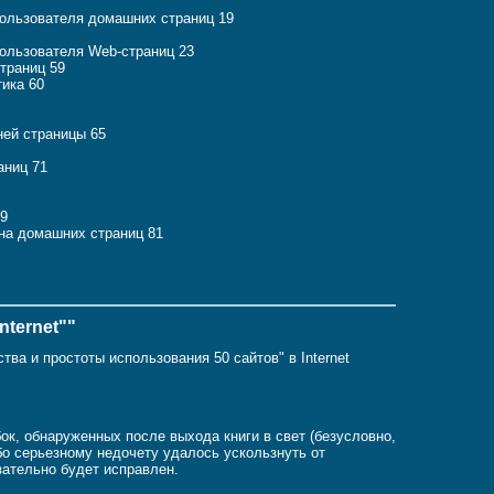
ользователя домашних страниц 19
ользователя Web-страниц 23
траниц 59
тика 60
ей страницы 65
аниц 71
79
на домашних страниц 81
nternet""
ва и простоты использования 50 сайтов" в Internet
к, обнаруженных после выхода книги в свет (безусловно,
бо серьезному недочету удалось ускользнуть от
зательно будет исправлен.