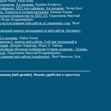
 Джон Резиг, Беэр Бибо
ссионалов, 3-е издание
, Брайан Клифтон
чайников. SEO для чайников. 4-е издание
, Питер Кент
ике. Тонкости и лучшие методики
, Авинаш Кошик
ическое руководство по SEO 3.0
, Евдокимов Николай
й Игорь Владимирович
а использования веб-сайтов по движению глаз
, Якоб
ональный анализ посещаемости веб-сайтов. Интернет-
2-е издание
, Лайза Лопак
Аналитикс): анализ веб-сайтов. Счётчик посещений и
здание
, Джерри Ледфорд, Мэри Э. Тайлер
ективная Интернет-коммерция (старое название - Основы
тов)
, Евдокимов Николай Владимирович
ьзования веб-сайтов (юзабилити)
, Якоб Нильсен, Хоа
траниц (веб дизайн). Анализ удобства и простоты