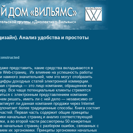
дизайн). Анализ удобства и простоты
constructed
даже представить, какие средства вкладываются в
е Web-страниц . Их влияние на успешность работы
и намного значительней, чем это могут отобразить
цифры доходных статей электронной коммерции.
ая страница — это лицо компании, обращенное ко
иру. Все чаще потенциальные клиенты стремятся
иться с электронным представлением компании
чем решать, иметь ли с ней дело — независимо от
рактикует ли данная компания продажи через Internet
дпочитает более традиционные способы. Книга состоит
 частей. Первая часть содержит общие принципы
ики начальных страниц и анализ соответствующей
ики, а во второй части рассмотрены 50 конкретных
в начальных страниц с разбором ошибок, связанных с
ием их эргономики. Принципы эргономики начальных