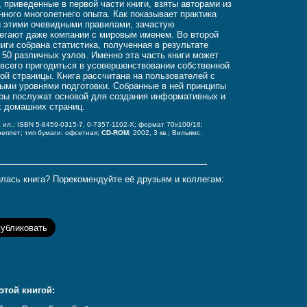
, приведенные в первой части книги, взяты авторами из
нного многолетнего опыта. Как показывает практика
 этими очевидными правилами, зачастую
егают даже компании с мировым именем. Во второй
ниги собрана статистика, полученная в результате
 50 различных узлов. Именно эта часть книги может
всего пригодиться в усовершенствовании собственной
ой страницы. Книга рассчитана на пользователей с
ыми уровнями подготовки. Собранные в ней принципы
ры послужат основой для создания информативных и
 домашних страниц.
с ил.; ISBN 5-8459-0315-7, 0-7357-1102-X;
формат 70x100/16;
реплет;
тип бумаги: офсетная;
CD-ROM
;
2002, 3 кв.; Вильямс.
лась книга? Порекомендуйте её друзьям и коллегам:
этой книгой: