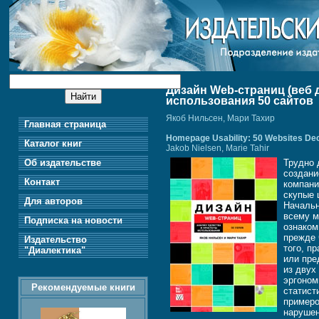
Дизайн Web-страниц (веб 
использования 50 сайтов
Якоб Нильсен, Мари Тахир
Главная страница
Homepage Usability: 50 Websites De
Каталог книг
Jakob Nielsen, Marie Tahir
Об издательстве
Трудно 
создани
Контакт
компани
скупые 
Для авторов
Начальн
всему м
Подписка на новости
ознаком
прежде 
Издательство
того, п
"Диалектика"
или пре
из двух
эргоном
Рекомендуемые книги
статист
примеро
нарушен