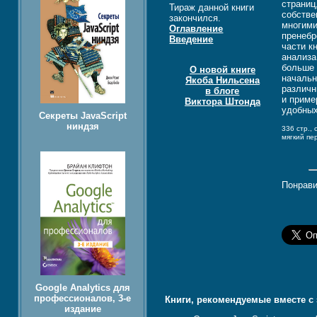
страниц
Тираж данной книги
собстве
закончился.
многими
Оглавление
пренебр
Введение
части к
анализа
больше 
О новой книге
начальн
Якоба Нильсена
различн
в блоге
и приме
Виктора Штонда
удобных
Секреты JavaScript
ниндзя
336 стр., 
мягкий пе
Понрави
Google Analytics для
профессионалов, 3-е
Книги, рекомендуемые вместе с 
издание