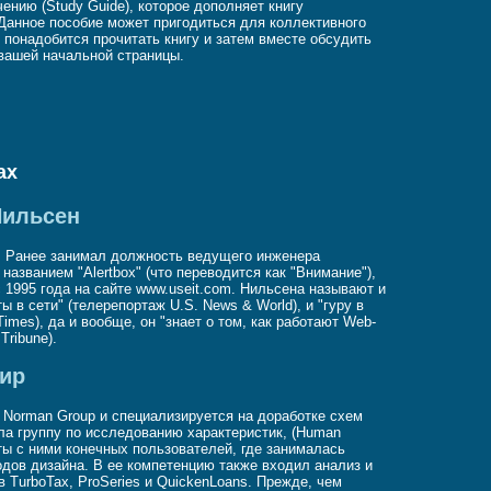
ению (Study Guide), которое дополняет книгу
 Данное пособие может пригодиться для коллективного
и понадобится прочитать книгу и затем вместе обсудить
 вашей начальной страницы.
ах
Нильсен
p. Ранее занимал должность ведущего инженера
азванием "Alertbox" (что переводится как "Внимание"),
 1995 года на сайте www.useit.com. Нильсена называют и
 в сети" (телерепортаж U.S. News & World), и "гуру в
imes), да и вообще, он "знает о том, как работают Web-
Tribune).
хир
n Norman Group и специализируется на доработке схем
ла группу по исследованию характеристик, (Human
боты с ними конечных пользователей, где занималась
дов дизайна. В ее компетенцию также входил анализ и
 TurboTax, ProSeries и QuickenLoans. Прежде, чем