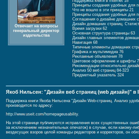
Поддержка книги в Internet 18
Принципы создания удобных для п
Что не вошло в эти принципы 21
Принципы создания удобных для п
Соглашения о дизайне домашних с
Дизайн домашних страниц. Статис
Отвечает на вопросы
Время загрузки 62
генеральный директор
Основная структура страницы 63
издательства
Дизайн главных элементов домашн
Навигация 68
Типичные элементы домашних стр
Графика и мультимедиа 76
Рекламные объявления 78
Цветовое оформление и шрифты 
Рекомендации относительно дизай
Анализ 50 веб страниц 84-323
Предметный указатель 324
Якоб Нильсен: "Дизайн веб страниц (web дизайн)" в I
Поддержка книги Якоба Нильсена "Дизайн Web-страниц. Анализ удобст
производится по адресу:
http://www.useit.com/homepageusability.
На этой странице публикуются исправления всех существенных ошибо
за исключением незначительных опечаток) в случае, если какому-ли
вездесущих взоров целой команды редакторов и корректоров, он обя