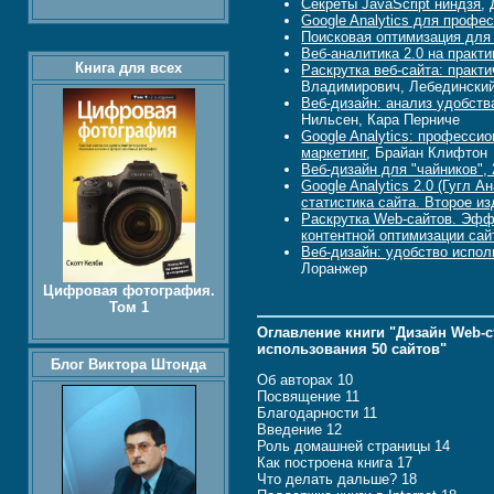
Секреты JavaScript ниндзя
,
Google Analytics для профе
Поисковая оптимизация для 
Веб-аналитика 2.0 на практ
Книга для всех
Раскрутка веб-сайта: практ
Владимирович, Лебедински
Веб-дизайн: анализ удобств
Нильсен, Кара Перниче
Google Analytics: професси
маркетинг
, Брайан Клифтон
Веб-дизайн для "чайников", 
Google Analytics 2.0 (Гугл 
статистика сайта. Второе и
Раскрутка Web-сайтов. Эфф
контентной оптимизации сай
Веб-дизайн: удобство испол
Лоранжер
Цифровая фотография.
Том 1
Оглавление книги "Дизайн Web-с
использования 50 сайтов"
Блог Виктора Штонда
Об авторах 10
Посвящение 11
Благодарности 11
Введение 12
Роль домашней страницы 14
Как построена книга 17
Что делать дальше? 18