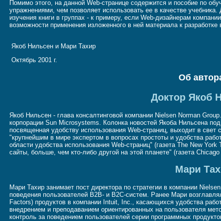
Помимо этого, на данной Web-странице содержится и пособие по обуч
упражнениями, чем позволяет использовать ее в качестве учебника.
изучения книги в группах - к примеру, если Web-дизайнерам компани
возможности применения изложенного в ней материала к разработке
Якоб Нильсен и Мари Тахир
Октябрь 2001 г.
Об автор
Доктор Якоб 
Якоб Нильсен - глава консалтинговой компании Nielsen Norman Grou
корпорации Sun Microsystems. Колонка новостей Якоба Нильсена под н
посвященная удобству использования Web-страниц, выходит в свет с
"крупнейшим в мире экспертом в вопросах простоты и удобства работы
области удобства использования Web-страниц" (газета The New York T
сайты, больше, чем кто-либо другой на этой планете" (газета Chicago 
Мари Та
Мари Тахир занимает пост директора по стратегии в компании Nielse
поведения пользователей B2B- и B2C-систем. Ранее Мари возглавля
Factors) продуктов в компании Intuit, Inc., касающихся удобства ра
внедрением и преподаванием ориентированных на пользователя мето
контроль за поведением пользователей серии программных продуктов