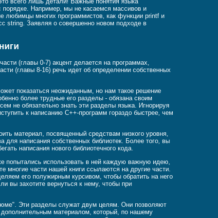
 это всего лишь детали! Важные понятия языка
с порядке. Например, мы не касаемся массивов и
е любимцы многих программистов, как функции printf и
с string. Заявляя о совершенно новом подходе в
ниги
 части (главы 0-7) акцент делается на программах,
асти (главы 8-16) речь идет об определении собственных
может показаться неожиданным, но нам такое решение
обенно более трудные его разделы - обязана своим
сем не обязательно знать эти разделы языка. Игнорируя
иступить к написанию C++-программ гораздо быстрее, чем
воить материал, посвященный средствам низкого уровня,
ва для написания собственных библиотек. Более того, вы
бегать написания нового библиотечного кода.
 же попытались использовать в ней каждую важную идею,
ате многие части нашей книги ссылаются на другие части.
деляем его полужирным курсивом, чтобы обратить на него
сли вы захотите вернуться к нему, чтобы при
зюме". Эти разделы служат двум целям. Они позволяют
с дополнительным материалом, который, по нашему