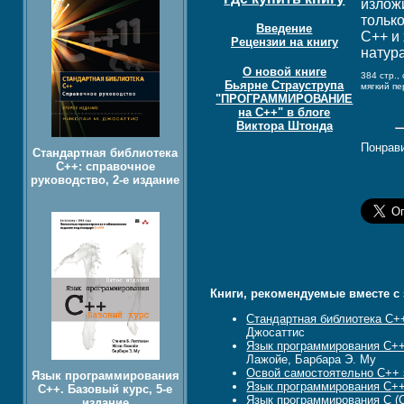
излож
только
Введение
C++ и 
Рецензии на книгу
натур
О новой книге
384 стр.,
Бьярне Страуструпа
мягкий п
"ПРОГРАММИРОВАНИЕ
на C++" в блоге
Виктора Штонда
Понрави
Стандартная библиотека
C++: справочное
руководство, 2-е издание
Книги, рекомендуемые вместе с 
Стандартная библиотека C++
Джосаттис
Язык программирования C++.
Лажойе, Барбара Э. Му
Освой самостоятельно C++ з
Язык программирования
Язык программирования C++ 
C++. Базовый курс, 5-е
Язык программирования C (С
издание