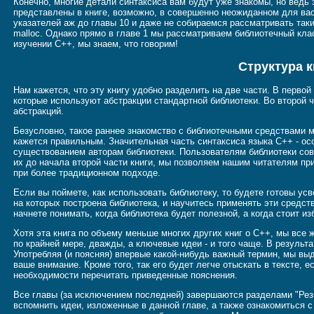
Конечно, многие детали синтаксиса вам будут уже знакомы, но ведь
представлены в книге, возможно, в совершенно неожиданном для ва
указателей аж до главы 10 и даже не собираемся рассматривать таки
malloc. Однако прямо в главе 1 мы рассматриваем библиотечный клас
изучении C++, мы знаем, что говорим!
Структура к
Нам кажется, что эту книгу удобно разделить на две части. В первой
которые используют абстракции стандартной библиотеки. Во второй ч
абстракций.
Безусловно, такое раннее знакомство с библиотечными средствами 
кажется правильным. Значительная часть синтаксиса языка C++ - ос
существованием авторам библиотеки. Пользователям библиотеки сов
их до начала второй части книги, мы позволяем нашим читателям пр
при более традиционном подходе.
Если вы поймете, как использовать библиотеку, то будете готовы ус
на которых построена библиотека, и научитесь применять эти средст
начнете понимать, когда библиотека будет полезной, а когда стоит из
Хотя эта книга по объему меньше многих других книг о C++, мы все
по крайней мере, дважды, а ключевые идеи - и того чаще. В результ
Употребляя (и поясняя) впервые какой-нибудь важный термин, мы вы
ваше внимание. Кроме того, так его будет легче отыскать в тексте, е
необходимости перечитать приведенные пояснения.
Все главы (за исключением последней) завершаются разделами "Ре
вспомнить идеи, изложенные в данной главе, а также ознакомиться 