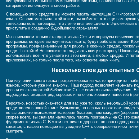
обслуживанию большой коммерческой системы, написанной на C++, ск
которые он использует в своей работе.
С помощью этих средств вы можете писать настоящие C++-программы
языка. Освоив материал этой книги, вы поймете, что еще вам нужно у
телескопы есть поговорка, что легче вначале сделать 3-дюймовый о
приступить к созданию 6-дюймового отражателя.
Мы описываем только стандарт языка C++ и игнорируем всяческие р
программы, которые вы научитесь писать, будут работать везде. Кро
программы, предназначенные для работы в оконных средах, поскольк
среде. Постойте! Не спешите откладывать книгу в сторону! Посколь
использовать все, что узнаете из этой книги, в любых средах. И пото
приложениях, но только после того, как освоите нашу книгу.
Несколько слов для опытных 
При изучении нового языка программирования часто приходится набл
языков, которые уже им знакомы. Наш подход позволяет избежать по
уровня из стандартной библиотеки C++ с самого начала обучения. Ес
подходе вас ожидает ряд хороших и не очень хороших новостей (прич
Вероятно, новостью окажется для вас уже то, сколь небольшой урове
представлен в нашей книге. Возможно, на первых порах вам придется
но вы освоите незнакомый материал быстрее, чем ожидали (хорошая н
скорее всего, вы сначала научились писать программы на C; это озн
фундаменте языка C. В этом нет ничего дурного, но наш подход наст
кажется, с нашей помощью вы увидите C++ с совершенно иной точки 
смотреть.