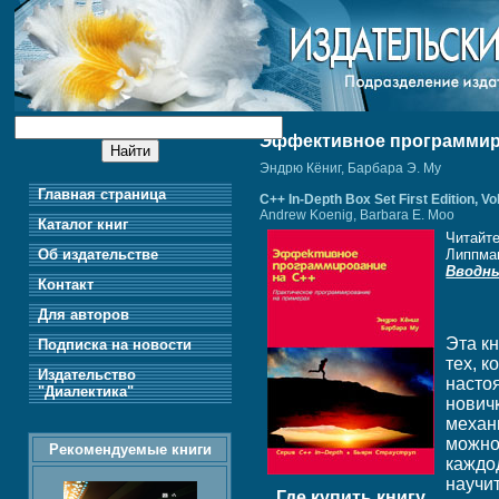
Эффективное программиров
Эндрю Кёниг, Барбара Э. Му
Главная страница
C++ In-Depth Box Set First Edition, 
Andrew Koenig, Barbara E. Moo
Каталог книг
Читайт
Об издательстве
Липпма
Вводны
Контакт
Для авторов
Эта к
Подписка на новости
тех, к
Издательство
насто
"Диалектика"
нович
механ
можно
Рекомендуемые книги
каждо
научи
Где купить книгу