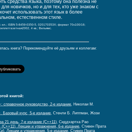
ить средства языка, поэтому она полезна не
 для новичков, но и для тех, кто уже знаком с
хочет использовать этот язык в более
альном, естественном стиле.
 с ил.; ISBN 5-8459-0350-5, 020170353X;
формат 70x100/16;
ереплет
газетная
2002, 4 кв.; Вильямс.
лась книга? Порекомендуйте её друзьям и коллегам:
этой книгой:
: справочное руководство, 2-е издание
, Николаи М.
 Базовый курс, 5-е издание
, Стенли Б. Липпман, Жози
а 21 день, 7-е издание (C++11)
, Сиддхартха Рао
(C++11). Лекции и упражнения, 6-е издание
, Стивен Прата
и). Лекции и упражнения, 5-е издание
, Стивен Прата