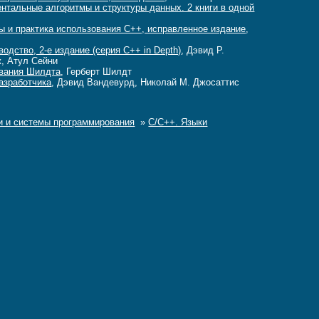
нтальные алгоритмы и структуры данных. 2 книги в одной
ы и практика использования C++, исправленное издание
,
одство, 2-е издание (серия C++ in Depth)
, Дэвид Р.
, Атул Сейни
ования Шилдта
, Герберт Шилдт
азработчика
, Дэвид Вандевурд, Николай М. Джосаттис
и и системы программирования
»
C/C++. Языки