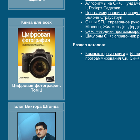
Алгоритмы на C++. Фундаме
!
, Роберт Седжвик
Программирование: принцип
Бьярне Страуструп
C++ и STL: справочное руков
Книга для всех
Мюссер, Жилмер Дж. Дердж
C++: методики программир
Шаблоны C++: справочник р
Раздел каталога:
Компьютерные книги
»
Язык
программирования Си, Си++
Цифровая фотография.
Том 1
Блог Виктора Штонда