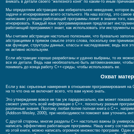
вникать в детали своего "железного коня" по каким-то иным причинам
Мы определяем абстракцию как избирательное неведение, которое в
задачи и игнорировании всего остального. На наш взгляд, это само
написанию успешно работающей программы лежит в знании того, каки
игнорировать. Каждый язык программирования предлагает инструмен
работающий программист знает, как использовать эти инструменты 
Мы считаем абстракции настолько полезными, что буквально заполни
абстракциями в прямом смысле этого слова, поскольку они приним
как функции, структуры данных, классы и наследование; ведь все эт
их активно используем.
Если абстракции хорошо разработаны и удачно выбраны, то их можно
все их детали. Ведь нам необязательно быть автомеханиками, чтобы 
понимать до конца работу C++-среды, чтобы использовать ее.
Охват мате
Если у вас серьезные намерения в отношении программирования на C
на то что она не включает всего, что вам нужно знать.
Это утверждение вовсе не так уж парадоксально, как может показать
сможет уместить всей информации о C++, поскольку разным програ
различные знания. Поэтому любая более полная книга о C++, напри
(Addison-Wesley, 2000), при необходимости поможет вам уточнить и
С другой стороны, многие разделы C++ настолько важны (в универса
написать эффективно работающие программы. Нашу книгу составляю
из этой книги, можно написать огромное множество программ. Один 