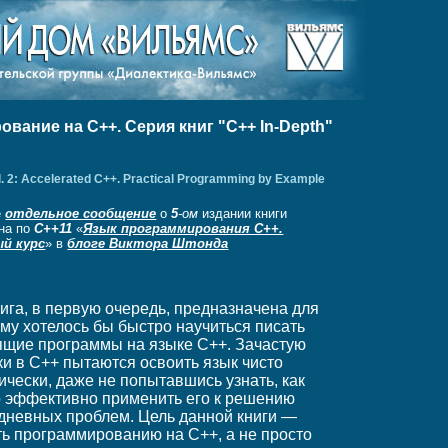
ание на C++. Серия книг "C++ In-Depth"
Vol. 2: Accelerated C++. Practical Programming by Example
е
отдельное сообщение
о
5
-ом
издании книги
на по
C++11
«
Язык программирования C++.
й курс
» в
блоге Виктора Штонда
нига, в первую очередь, предназначена для
ому хотелось бы быстро научиться писать
ящие программы на языке C++. Зачастую
ки в C++ пытаются освоить язык чисто
ически, даже не попытавшись узнать, как
 эффективно применить его к решению
дневных проблем. Цель данной книги —
ть программированию на C++, а не просто