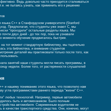
ффективно. Ведь довольно часто приходится сталкиваться
т.е. не пытаясь узнать, как применить его к решению
тов
 языка C++ в Станфордском университете (Stanford
одход. Предполагая, что студенты уже знают C, мы
ически "проходили" остальные разделы языка. Мы
почти двух дней - до тех пор, пока не узнавали
го момента обучение продвигалось быстрее.
 на тот момент стандартную библиотеку, мы тщательно
ась эта библиотека, и внимание студентов
мотрение деталей мы практиковали только после того, как
спользовать.
ала занятий наши студенты могли писать программы, в
концу недели. Более того, от растерянности слушателей
ия
++ и нашему пониманию этого языка, что позволило нам
аву угла программистами раннего периода "жизни" C++.
сти" любых технологий. Например, первые автомобили
ходилось быть и автомехаником. Было полным
 устройства автомобиля. Современным водителям не
 в качестве транспортного средства. Они, конечно, могут