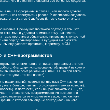
азал, что в этой книге описаны все основные средства,
, а не C++-программы в стиле C или любого другого
знать и как приступить к работе. У любителей создавать
тражатель, а затем 6-дюймовый, чем с самого начала
асширения. Преимущество такого подхода в том, что
ме того, мы не уделяем внимание тому, как писать
у такие программы обязательно привязаны к конкретной
ку наш подход универсален, в будущем вы сможете
м, вы еще успеете прочитать, к примеру, о GUI-
C- и C++-программистов
юдать, как многие пытаются писать программы в стиле
добного, благодаря использованию абстракций высокого
ли вы имеете опыт работы на C или C++, то при таком
ем это одни и те же новости).
нь ваших знаний позволит понять язык C++ так, как он
 узнать больше, чем вы того ожидали (плохая новость),
овость). В частности, если вы уже знакомы с C++, то,
ачает, что ваш стиль программирования построен на
олько отличается от упомянутого выше, что, как нам
зрения, с которой вам еще не приходилось на него