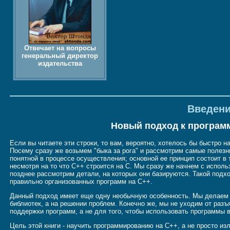
Отвечает на вопросы
генеральный директор
издательства
Введен
Новый подход к програм
Если вы читаете эти строки, то вам, вероятно, хотелось бы быстро 
Посему сразу же возьмем "быка за рога" и рассмотрим самые полезн
понятной в процессе осуществления; основной ее принцип состоит в 
несмотря на то что C++ строится на C. Мы сразу же начнем с исполь
позднее рассмотрим детали, на которых они базируются. Такой подх
правильно организованных программ на C++.
Данный подход имеет еще одну необычную особенность. Мы делаем а
библиотек, а на решении проблем. Конечно же, мы не уходим от раз
поддержки программ, а не для того, чтобы использовать программы 
Цель этой книги - научить программированию на C++, а не просто из