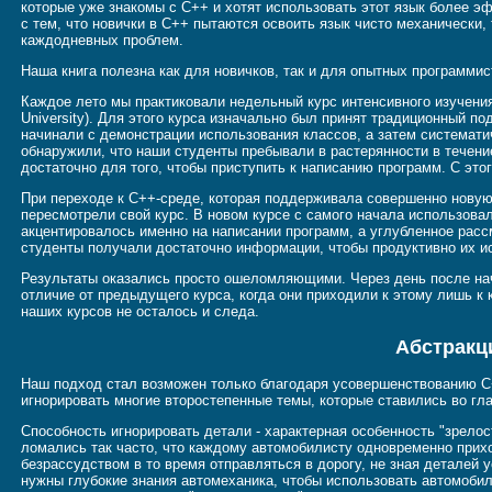
которые уже знакомы с C++ и хотят использовать этот язык более э
с тем, что новички в C++ пытаются освоить язык чисто механически, 
каждодневных проблем.
Наша книга полезна как для новичков, так и для опытных программис
Каждое лето мы практиковали недельный курс интенсивного изучения
University). Для этого курса изначально был принят традиционный п
начинали с демонстрации использования классов, а затем системат
обнаружили, что наши студенты пребывали в растерянности в течение 
достаточно для того, чтобы приступить к написанию программ. С это
При переходе к C++-среде, которая поддерживала совершенно новую
пересмотрели свой курс. В новом курсе с самого начала использовал
акцентировалось именно на написании программ, а углубленное расс
студенты получали достаточно информации, чтобы продуктивно их и
Результаты оказались просто ошеломляющими. Через день после нач
отличие от предыдущего курса, когда они приходили к этому лишь к 
наших курсов не осталось и следа.
Абстракц
Наш подход стал возможен только благодаря усовершенствованию C
игнорировать многие второстепенные темы, которые ставились во гл
Способность игнорировать детали - характерная особенность "зрело
ломались так часто, что каждому автомобилисту одновременно при
безрассудством в то время отправляться в дорогу, не зная деталей
нужны глубокие знания автомеханика, чтобы использовать автомобиль