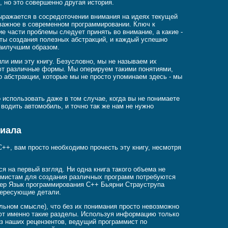
, но это совершенно другая история.
ыражается в сосредоточении внимания на идеях текущей
е важное в современном программировании. Ключ к
е части проблемы следует принять во внимание, а какие -
ты создания полезных абстракций, и каждый успешно
наилучшим образом.
ли ими эту книгу. Безусловно, мы не называем их
ают различные формы. Мы оперируем такими понятиями,
о абстракции, которые мы не просто упоминаем здесь - мы
 использовать даже в том случае, когда вы не понимаете
водить автомобиль, и точно так же нам не нужно
риала
++, вам просто необходимо прочесть эту книгу, несмотря
ся на первый взгляд. Ни одна книга такого объема не
ммистам для создания различных программ потребуются
мер Язык программирования C++ Бьярни Страуструпа
нтересующие детали.
льном смысле), что без их понимания просто невозможно
т именно такие разделы. Используя информацию только
из наших рецензентов, ведущий программист по