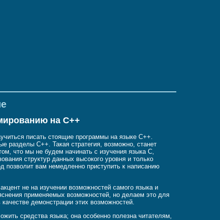
ие
мированию на C++
научиться писать стоящие программы на языке C++.
ые разделы C++. Такая стратегия, возможно, станет
том, что мы не будем начинать с изучения языка C,
зования структур данных высокого уровня и только
од позволит вам немедленно приступить к написанию
кцент не на изучении возможностей самого языка и
ъяснения применяемых возможностей, но делаем это для
в качестве демонстрации этих возможностей.
ложить средства языка; она особенно полезна читателям,