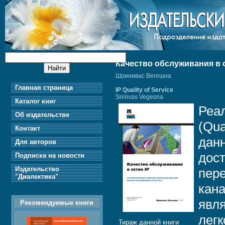
Качество обслуживания в се
Шринивас Вегешна
Главная страница
IP Quality of Service
Srinivas Vegesna
Каталог книг
Реа
Об издательстве
(Qua
Контакт
дан
Для авторов
дост
Подписка на новости
Издательство
пер
"Диалектика"
кан
явл
Рекомендуемые книги
легк
Тираж данной книги