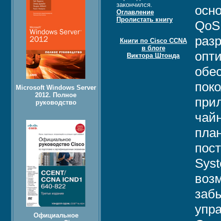
закончился.
осн
Оглавление
Пролистать книгу
QoS
раз
Книги по Cisco CCNA
в блоге
опт
Виктора Штонда
обе
пок
Microsoft Windows Server
2012. Полное
прил
руководство
чайн
план
пост
Sys
возм
забы
упр
Официальное