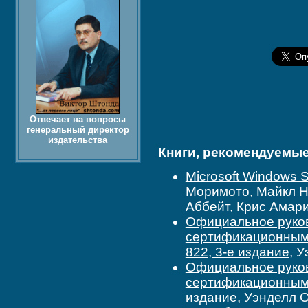
Отвечает на вопросы
генеральный директор
издательства
Книги, рекомендуемые 
Microsoft Windows 
Моримото, Майкл Н
Аббейт, Крис Амар
Официальное руково
сертификационным
822, 3-е издание
, 
Официальное руково
сертификационным 
издание
, Уэнделл 