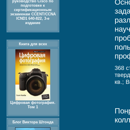
Осн
руководство Cisco по
подготовке к
зада
сертификационным
экзаменам CCENT/CCNA
раз
ICND1 640-822, 3-е
издание
нау
проб
Книга для всех
пол
про
368 с
твер
кв.; 
Цифровая фотография.
Том 1
Пон
колл
Блог Виктора Штонда