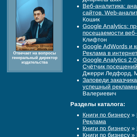
Веб-аналитика: ан
сайтов. Web-аналит
Кошик
Google Analytics: 
посещаемости веб-
Клифтон
Google AdWords и к
Реклама в интерне
Отвечает на вопросы
генеральный директор
Google Analytics 2.
издательства
Счётчик посещений 
Джерри Ледфорд, М
Заповеди заказчика
успешный рекламны
Валериевич
Разделы каталога:
Книги по бизнесу
»
Реклама
Книги по бизнесу
»
Книги по бизнесу
»