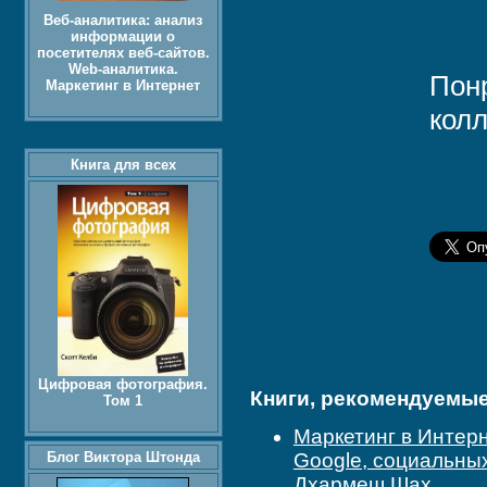
Веб-аналитика: анализ
информации о
посетителях веб-сайтов.
Web-аналитика.
Пон
Маркетинг в Интернет
колл
Книга для всех
Цифровая фотография.
Книги, рекомендуемые 
Том 1
Маркетинг в Интерн
Блог Виктора Штонда
Google, социальных
Дхармеш Шах