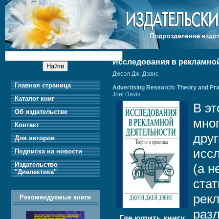
Исследования в рекламной
Джоэл Дж. Дэвис
Главная страница
Advertising Research: Theory and Prac
Joel Davis
Каталог книг
В эт
Об издательстве
мно
Контакт
дру
Для авторов
исс
Подписка на новости
Издательство
(а н
"Диалектика"
стат
рек
Рекомендуемые книги
разл
Где купить книгу