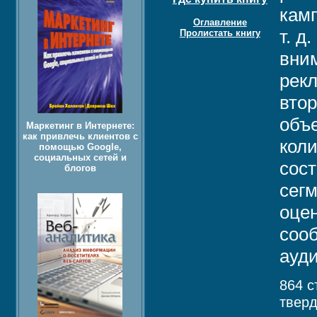
кам
Оглавление
т. д
Пролистать книгу
вни
рек
вто
объ
Маркетинг в Интернете:
как привлечь клиентов с
кол
помощью Google,
социальных сетей и
сост
блогов
сег
оце
соо
ауди
864 с
твер