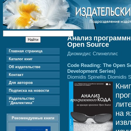
Анализ программн
Open Source
Главная страница
Диомидис Спинеллис
Каталог книг
Code Reading: The Open So
Об издательстве
Development Series)
Контакт
Diomidis Spinellis Diomidis S
Для авторов
Кни
Подписка на новости
про
Издательство
лите
"Диалектика"
на я
Рекомендуемые книги
изв