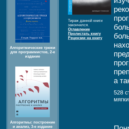
изу
рек
про
Тираж данной книги
закончился.
бол
Оглавление
Пролистать книгу
бол
Рецензии на книгу
нахо
Алгоритмические трюки
пре
для программистов, 2-е
издание
прог
пре
а т
528 с
мягки
Алгоритмы: построение
Пон
и анализ, 3-е издание