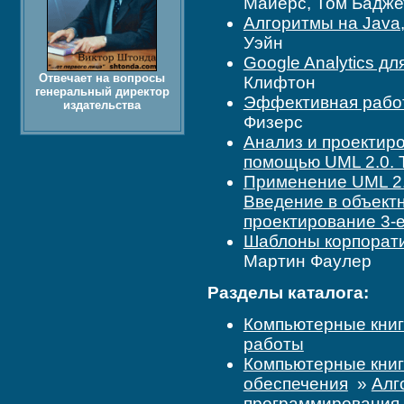
Майерс, Том Бадже
Алгоритмы на Java,
Уэйн
Google Analytics д
Отвечает на вопросы
Клифтон
генеральный директор
Эффективная рабо
издательства
Физерс
Анализ и проектир
помощью UML 2.0. 
Применение UML 2.
Введение в объект
проектирование 3-
Шаблоны корпоратив
Мартин Фаулер
Разделы каталога:
Компьютерные кни
работы
Компьютерные кни
обеспечения
»
Алг
программирования