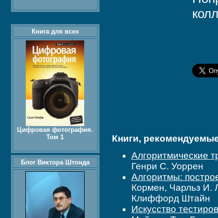
колл
Книга для всех
Цифровая фотография.
Том 1
Книги, рекомендуемые 
Алгоритмические тр
Блог Виктора Штонда
Генри С. Уоррен
Алгоритмы: построе
Кормен, Чарльз И. 
Клиффорд Штайн
Искусство тестиров