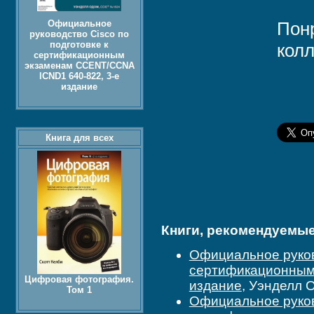
Официальное
Пон
руководство Cisco по
подготовке к
колл
сертификационным
экзаменам CCENT/CCNA
ICND1 640-822, 3-е
издание
Книга для всех
Книги, рекомендуемые 
Официальное руково
сертификационным 
Цифровая фотография.
издание
, Уэнделл 
Том 1
Официальное руково