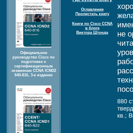
хор
Оглавление
жел
Пролистать книгу
име
Книги по Cisco CCNA
в блоге
не 
Виктора Штонда
чит
уров
Официальное
руководство Cisco по
рабо
подготовке к
сертификационным
рас
экзаменам CCNA ICND2
640-816, 3-е издание
техн
пос
880 с
твер
кв.; 