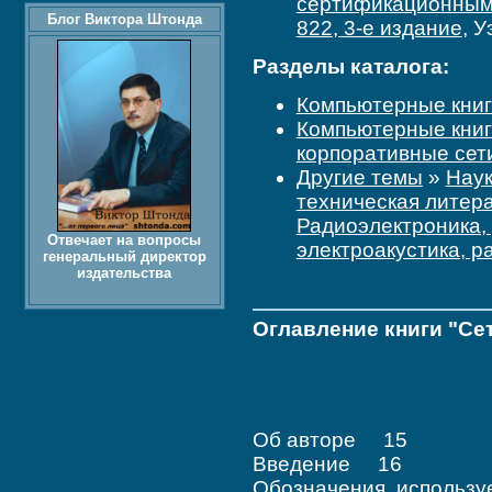
сертификационным
Блог Виктора Штонда
822, 3-е издание
, 
Разделы каталога:
Компьютерные кни
Компьютерные кни
корпоративные сет
Другие темы
»
Наук
техническая литер
Радиоэлектроника, 
Отвечает на вопросы
электроакустика, р
генеральный директор
издательства
Оглавление книги "Се
Об авторе 15
Введение 16
Обозначения, использ