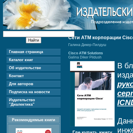
Сети ATM корпорации Cisc
Галина Дикер-Пилдуш
Главная страница
Cisco ATM Solutions
Galina Diker Pildush
Каталог книг
В б
Об издательстве
изд
Контакт
рук
Для авторов
сер
Подписка на новости
Издательство
ICND
"Диалектика"
Данн
Рекомендуемые книги
инже
Где купить книгу