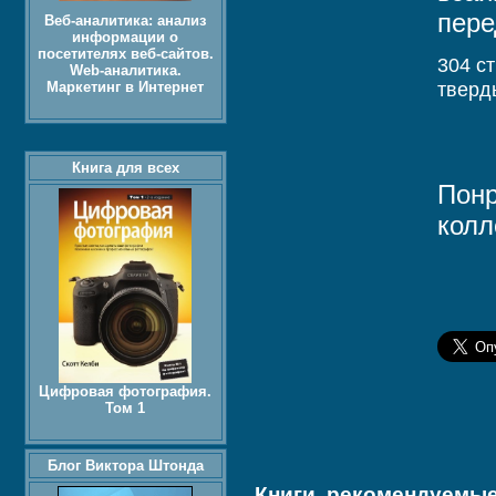
пере
Веб-аналитика: анализ
информации о
посетителях веб-сайтов.
304 ст
Web-аналитика.
тверд
Маркетинг в Интернет
Книга для всех
Понр
колл
Цифровая фотография.
Том 1
Блог Виктора Штонда
Книги, рекомендуемые 