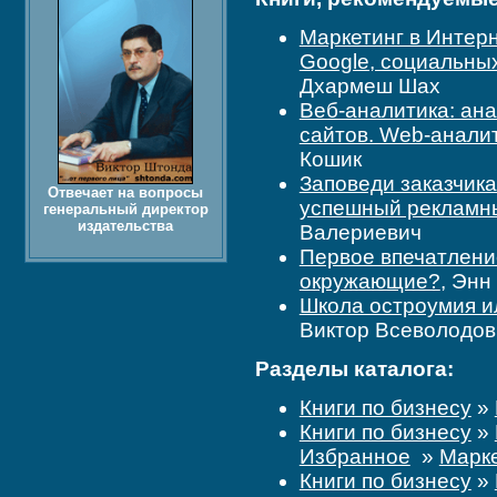
Маркетинг в Интерн
Google, социальных
Дхармеш Шах
Веб-аналитика: ан
сайтов. Web-аналит
Кошик
Заповеди заказчика
Отвечает на вопросы
успешный рекламны
генеральный директор
издательства
Валериевич
Первое впечатление
окружающие?
, Энн
Школа остроумия ил
Виктор Всеволодов
Разделы каталога:
Книги по бизнесу
»
Книги по бизнесу
»
Избранное
»
Марк
Книги по бизнесу
»