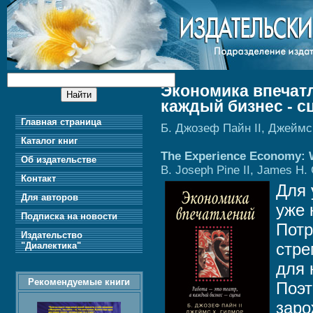
Экономика впечатле
каждый бизнес - с
Главная страница
Б. Джозеф Пайн II, Джеймс
Каталог книг
The Experience Economy: W
Об издательстве
B. Joseph Pine II, James H.
Контакт
Для 
Для авторов
уже 
Подписка на новости
Потр
Издательство
стре
"Диалектика"
для 
Рекомендуемые книги
Поэт
заро