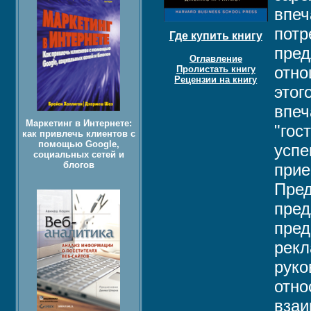
впеч
потр
Где купить книгу
пред
Оглавление
отно
Пролистать книгу
Рецензии на книгу
этог
впеч
Маркетинг в Интернете:
"гос
как привлечь клиентов с
помощью Google,
успе
социальных сетей и
блогов
прие
Пред
пред
пред
рекл
руко
отно
взаи