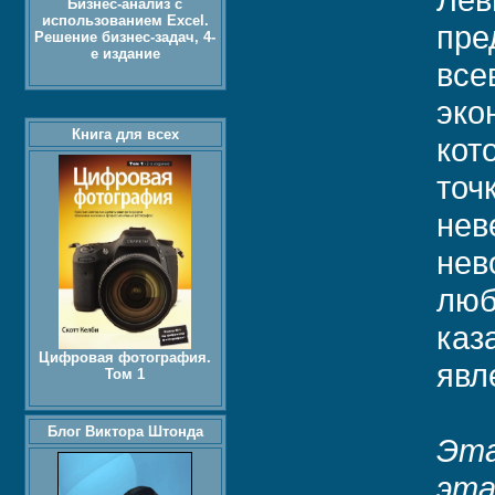
Лев
Бизнес-анализ с
использованием Excel.
пре
Решение бизнес-задач, 4-
е издание
все
эко
Книга для всех
кот
точ
нев
нев
люб
каз
Цифровая фотография.
явл
Том 1
Блог Виктора Штонда
Эта
эта