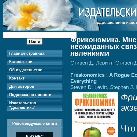
Фрикономика. Мне
неожиданных связ
явлениями
Главная страница
Каталог книг
Стивен Д. Левитт, Стивен 
Об издательстве
Freakonomics : A Rogue Ec
Контакт
Everything
Для авторов
Steven D. Levitt, Stephen J.
Подписка на новости
Фри
Издательство
экз
"Диалектика"
Рекомендуемые книги
Что