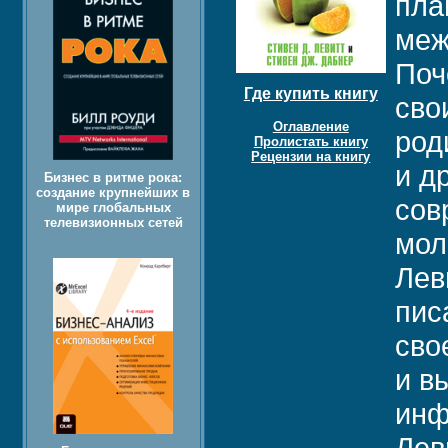
пла
меж
Поч
Где купить книгу
сво
Оглавление
род
Пролистать книгу
Рецензии на книгу
и д
Бизнес в ритме рока:
создание крупнейших в
сов
мире глобальных
телевизионных сетей
мол
Лев
пис
сво
и в
инф