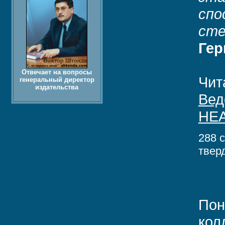
спо
сте
Гер
Отвечает на вопросы
Чит
генеральный директор
издательства
Вед
HEA
288 с
твер
Пон
кол