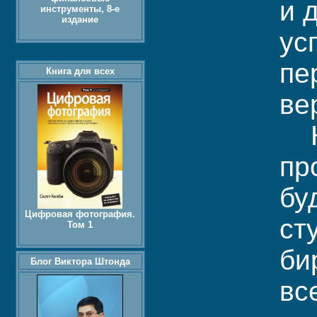
и 
инструменты, 8-е
издание
ус
пе
Книга для всех
ве
Кн
пр
бу
Цифровая фотография.
ст
Том 1
би
Блог Виктора Штонда
вс