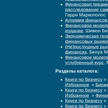
Финансовая пирам
расследование сам
Гарри Маркополос
Алхимия финансов
Финансовое модели
издание
, Шимон Бе
Экономическая теор
финансовых рынков
(Не)послушные рын
финансах
, Бенуа 
Финансовое моделир
углубленный курс
,
Разделы каталога:
Книги по бизнесу
»
Избранное
»
Бирже
Книги по бизнесу
»
Избранное
»
Финан
Книги по бизнесу
»
Книги по бизнесу
»