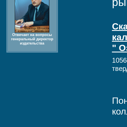
ры
Ск
ка
Отвечает на вопросы
генеральный директор
издательства
" 
1056
твер
Пон
кол