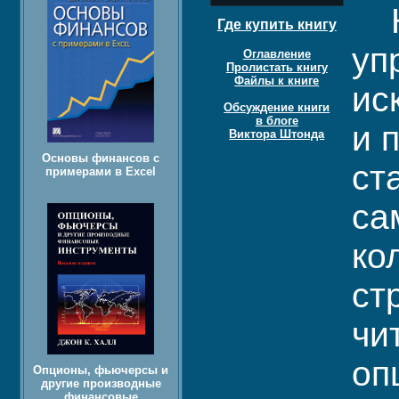
Кн
Где купить книгу
уп
Оглавление
Пролистать книгу
Файлы к книге
ис
Обсуждение книги
в блоге
и 
Виктора Штонда
Основы финансов с
ст
примерами в Excel
са
ко
ст
чи
оп
Опционы, фьючерсы и
другие производные
финансовые