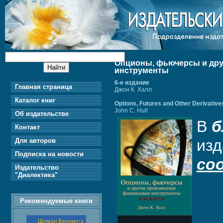
Опционы, фьючерсы и др
инструменты
6-е издание
Главная страница
Джон К. Халл
Каталог книг
Options, Futures and Other Derivatives
John C. Hull
Об издательстве
В
б
Контакт
изд
Для авторов
Подписка на новости
со
Издательство
"Диалектика"
Рекомендуемые книги