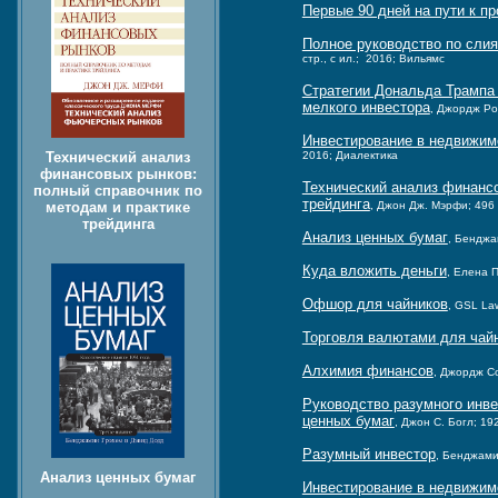
Первые 90 дней на пути к п
Полное руководство по сли
стр., с ил.; 2016; Вильямс
Стратегии Дональда Трампа
мелкого инвестора
, Джордж Ро
Инвестирование в недвижимо
2016; Диалектика
Технический анализ
финансовых рынков:
Технический анализ финансо
полный справочник по
трейдинга
, Джон Дж. Мэрфи; 496 с
методам и практике
трейдинга
Анализ ценных бумаг
, Бенджам
Куда вложить деньги
, Елена 
Офшор для чайников
, GSL Law
Торговля валютами для чай
Алхимия финансов
, Джордж Со
Руководство разумного инве
ценных бумаг
, Джон С. Богл; 192
Разумный инвестор
, Бенджамин
Анализ ценных бумаг
Инвестирование в недвижим