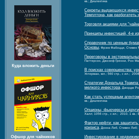
кв.; Диалектика
Секреты выдающихся инвест
Темплтона, как разбогатеть
Торговля акциями для "чайн
Принципы инвестиций, 4-е и
Справочник по ценным бумаг
Основы
, Фрэнк Фабоцци, Стивен М
Переговоры в экстремальных 
Паттерсон, Джозеф Гренни, Рон Мак-
Куда вложить деньги
В поисках совершенства: у
Уотерман, мл.; 560 стр., с ил.; 2008
Стратегии Дональда Трампа
мелкого инвестора
, Джордж Рос
Как стать успешным агентом
кв.; Диалектика
Опционы, фьючерсы и други
Халл; 1056 стр., с ил.; 2010, 1 кв.;
Фактор нефти: как защитить
кризиса
, Донна Либ, Стивен Либ; 3
Инвестирование в недвижимо
Офшор для чайников