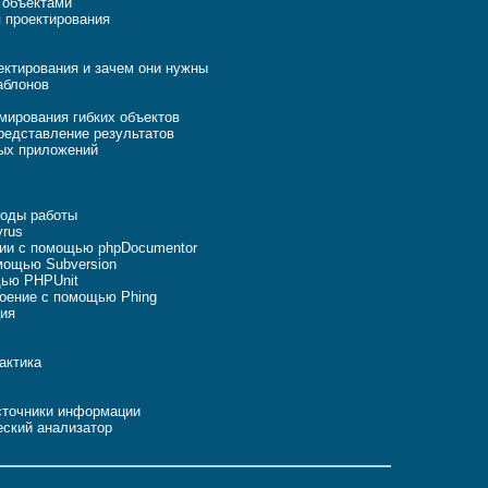
 объектами
 проектирования
ктирования и зачем они нужны
аблонов
ирования гибких объектов
редставление результатов
ых приложений
оды работы
rus
ии с помощью phpDocumentor
мощью Subversion
щью PHPUnit
оение с помощью Phing
ция
актика
сточники информации
еский анализатор