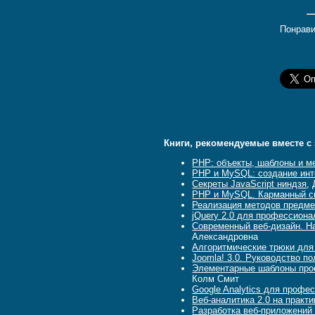
Понрави
Книги, рекомендуемые вместе с 
PHP: объекты, шаблоны и ме
PHP и MySQL: создание инте
Секреты JavaScript ниндзя
,
PHP и MySQL. Карманный с
Реализация методов предме
jQuery 2.0 для профессиона
Современный веб-дизайн. Н
Александровна
Алгоритмические трюки для 
Joomla! 3.0. Руководство п
Элементарные шаблоны прое
Колм Смит
Google Analytics для профе
Веб-аналитика 2.0 на практ
Разработка веб-приложений