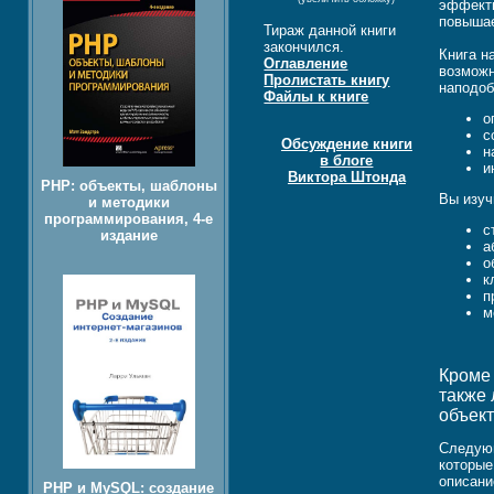
эффекти
повышае
Тираж данной книги
закончился.
Книга н
Оглавление
возможн
Пролистать книгу
наподо
Файлы к книге
о
с
Обсуждение книги
н
в блоге
и
Виктора Штонда
PHP: объекты, шаблоны
Вы изуч
и методики
программирования, 4-е
с
издание
а
о
к
п
м
Кроме 
также 
объек
Следующ
которые
описани
PHP и MySQL: создание