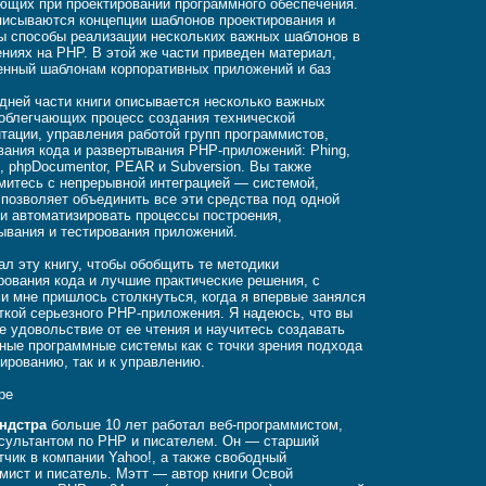
ющих при проектировании программного обеспечения.
писываются концепции шаблонов проектирования и
ы способы реализации нескольких важных шаблонов в
ниях на PHP. В этой же части приведен материал,
нный шаблонам корпоративных приложений и баз
дней части книги описывается несколько важных
 облегчающих процесс создания технической
тации, управления работой групп программистов,
вания кода и развертывания PHP-приложений: Phing,
, phpDocumentor, PEAR и Subversion. Вы также
митесь с непрерывной интеграцией — системой,
 позволяет объединить все эти средства под одной
и автоматизировать процессы построения,
ывания и тестирования приложений.
ал эту книгу, чтобы обобщить те методики
рования кода и лучшие практические решения, с
и мне пришлось столкнуться, когда я впервые занялся
ткой серьезного PHP-приложения. Я надеюсь, что вы
е удовольствие от ее чтения и научитесь создавать
ные программные системы как с точки зрения подхода
тированию, так и к управлению.
ре
андстра
больше 10 лет работал веб-программистом,
сультантом по PHP и писателем. Он — старший
тчик в компании Yahoo!, а также свободный
мист и писатель. Мэтт — автор книги Освой