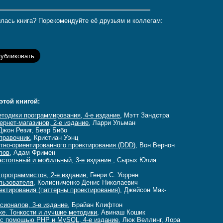
лась книга? Порекомендуйте её друзьям и коллегам:
этой книгой:
тодики программирования, 4-е издание
, Мэтт Зандстра
рнет-магазинов, 2-е издание
, Ларри Ульман
 Джон Резиг, Беэр Бибо
правочник
, Кристиан Уэнц
тно-ориентированного проектирования (DDD)
, Вон Вернон
лов
, Адам Фримен
астольный и мобильный, 3-е издание
, Сырых Юлия
программистов, 2-е издание
, Генри С. Уоррен
ользователя
, Колисниченко Денис Николаевич
ктирования (паттерны проектирования)
, Джейсон Мак-
ссионалов, 3-е издание
, Брайан Клифтон
ике. Тонкости и лучшие методики
, Авинаш Кошик
 с помощью PHP и MySQL, 4-е издание
, Люк Веллинг, Лора