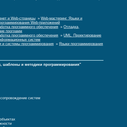
рнет и Web-страницы
»
Web-мастеринг. Языки и
программирования Web-приложений
аботка программного обеспечения
»
Отладка,
ние программ
аботка программного обеспечения
»
UML. Проектирование
информационных систем
и и системы программирования
»
Языки программирования
ы, шаблоны и методики программирования"
 сопровождение систем
объектах
жности