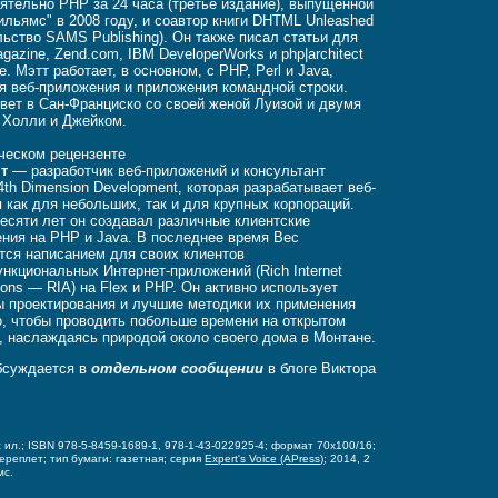
ятельно PHP за 24 часа (третье издание), выпущенной
ильямс" в 2008 году, и соавтор книги DHTML Unleashed
льство SAMS Publishing). Он также писал статьи для
agazine, Zend.com, IBM DeveloperWorks и php|architect
e. Мэтт работает, в основном, с PHP, Perl и Java,
я веб-приложения и приложения командной строки.
вет в Сан-Франциско со своей женой Луизой и двумя
 Холли и Джейком.
ческом рецензенте
нт
— разработчик веб-приложений и консультант
th Dimension Development, которая разрабатывает веб-
 как для небольших, так и для крупных корпораций.
есяти лет он создавал различные клиентские
ния на PHP и Java. В последнее время Вес
тся написанием для своих клиентов
нкциональных Интернет-приложений (Rich Internet
tions — RIA) на Flex и PHP. Он активно использует
 проектирования и лучшие методики их применения
о, чтобы проводить побольше времени на открытом
, наслаждаясь природой около своего дома в Монтане.
бсуждается в
отдельном сообщении
в блоге Виктора
 с ил.; ISBN 978-5-8459-1689-1, 978-1-43-022925-4;
формат 70x100/16;
переплет;
тип бумаги: газетная;
серия
Expert's Voice (APress)
; 2014, 2
мс.