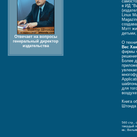
самосто
в ИД "В
(издате
Linux M
Magazin
создава
Мэтт жи
детьми,
Отвечает на вопросы
генеральный директор
О техни
издательства
Вес Ха
фирмы 4
решения
Более д
приложе
увлекае
многофу
Applica
шаблоны
для тог
воздухе
Книга о
Штонда
560 стр.,
твердый 
кв.; Вилья