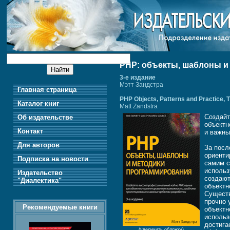
PHP: объекты, шаблоны и
3-е издание
Мэтт Зандстра
Главная страница
PHP Objects, Patterns and Practice, T
Каталог книг
Matt Zandstra
Создайт
Об издательстве
объектн
Контакт
и важны
Для авторов
За посл
ориенти
Подписка на новости
самим с
использ
Издательство
создают
"Диалектика"
объектн
Существ
прочно 
Рекомендуемые книги
объектн
использ
достига
(увеличить обложку)