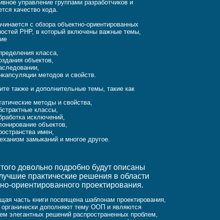
вное управление группами разработчиков и
тся качество кода.
ачинается с обзора объектно-ориентированных
остей PHP, в который включены важные темы,
бие
пределения класса,
оздания объектов,
аследовании,
нкапсуляции методов и свойств.
ите также и дополнительные темы, такие как
татические методы и свойства,
бстрактные классы,
бработка исключений,
лонирование объектов,
ространства имен,
еханизм замыканий и многое другое.
того довольно подробно будут описаны
лучшие практические решения в области
тно-ориентированного проектирования.
ая часть книги посвящена шаблонам проектирования,
 органически дополняют тему ООП и являются
ем элегантных решений распространенных проблем,