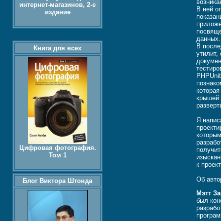
возника
интернет-магазинов, 2-е
В ней о
издание
показан
приложе
посвяще
данных.
В после
Книга для всех
утилит,
докумен
тестиро
PHPUnit
познако
которая
крышей 
разверт
Я напис
проекти
которым
разрабо
Цифровая фотография.
получит
Том 1
изыскан
к проек
Об авто
Блог Виктора Штонда
Мэтт З
был кон
разрабо
програм