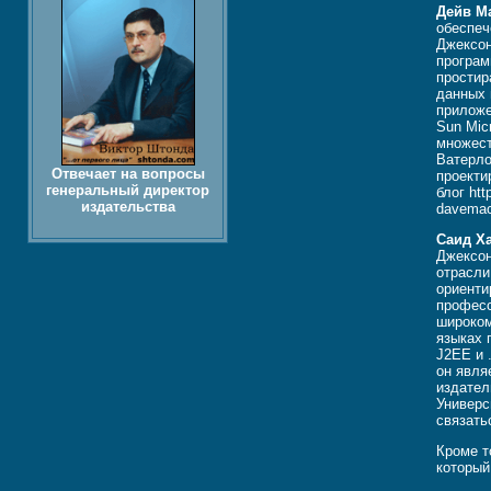
Дейв М
обеспеч
Джексон
програм
простир
данных 
приложе
Sun Micr
множест
Ватерло
Отвечает на вопросы
проекти
генеральный директор
блог ht
издательства
davema
Саид Х
Джексон
отрасли
ориенти
професс
широко
языках 
J2EE и 
он явля
издател
Универс
связать
Кроме т
который