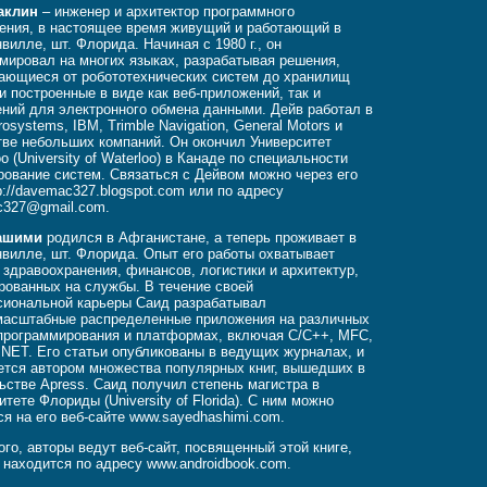
аклин
– инженер и архитектор программного
ения, в настоящее время живущий и работающий в
вилле, шт. Флорида. Начиная с 1980 г., он
мировал на многих языках, разрабатывая решения,
ающиеся от робототехнических систем до хранилищ
и построенные в виде как веб-приложений, так и
ний для электронного обмена данными. Дейв работал в
osystems, IBM, Trimble Navigation, General Motors и
ве небольших компаний. Он окончил Университет
о (University of Waterloo) в Канаде по специальности
рование систем. Связаться с Дейвом можно через его
tp://davemac327.blogspot.com или по адресу
c327@gmail.com
.
ашими
родился в Афганистане, а теперь проживает в
вилле, шт. Флорида. Опыт его работы охватывает
 здравоохранения, финансов, логистики и архитектур,
рованных на службы. В течение своей
иональной карьеры Саид разрабатывал
масштабные распределенные приложения на различных
программирования и платформах, включая C/C++, MFC,
.NET. Его статьи опубликованы в ведущих журналах, и
ется автором множества популярных книг, вышедших в
ьстве Apress. Саид получил степень магистра в
итете Флориды (University of Florida). С ним можно
ся на его веб-сайте www.sayedhashimi.com.
ого, авторы ведут веб-сайт, посвященный этой книге,
 находится по адресу www.androidbook.com.