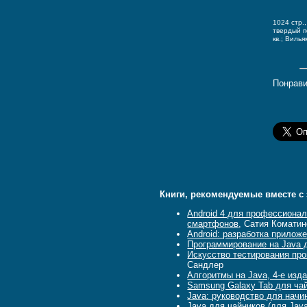
1024 стр.
твердый 
кв.; Вилья
Понрави
Книги, рекомендуемые вместе с 
Android 4 для профессиона
смартфонов
, Сатия Комати
Android: разработка прилож
Программирование на Java д
Искусство тестирования про
Сандлер
Алгоритмы на Java, 4-е изд
Samsung Galaxy Tab для ча
Java: руководство для начи
Java для чайников (для Java