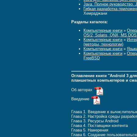
Java. Полное руководство. J
Гибкая разработка приложени
Хемраджани
Разделы каталога:
Компьютерные книги
»
Опера
OS/2, Solaris, QNX, MS DO
Компьютерные книги
»
Инте
(методы, технологии)
Компьютерные книги
»
Язык
Компьютерные книги
»
Опера
FreeBSD
Оглавление книги "Android 3 д
планшетных компьютеров и см
Об авторах
Введение
Глава 1. Введение в вычислитель
Глава 2. Настройка среды разрабо
Глава 3. Ресурсы Android
Глава 4. Поставщики контента
Глава 5. Намерения
Глава 6. Создание пользовательс