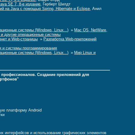
ava SE 7, 8-е издание
, Герберт Шилдт
й на Java с помощью Spring, Hibernate и Eclipse
, Анил
ционные системы (Windows, Linux...)
»
Mac OS, NetWare,
S и другие операционные системы
рнет и Web-страницы
»
Разработка Web-приложений
и и системы программирования
ционные системы (Windows, Linux...)
»
Мир Linux и
ля профессионалов. Создание приложений для
артфонов"
ную платформу Android
тки
ких интерфейсов и использование графических элементов