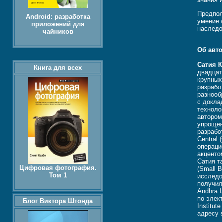
Предпол
Android: разработка
умение 
приложений для
наследо
чайников
Об авт
Сатия 
Книга для всех
двадцат
крупных
разрабо
разнооб
с докла
техноло
автором 
упрощен
разрабо
Central
операци
акценто
Сатия т
Цифровая фотография.
(Small 
Том 1
исследо
получил
Andhra 
по элек
Блог Виктора Штонда
Institu
адресу