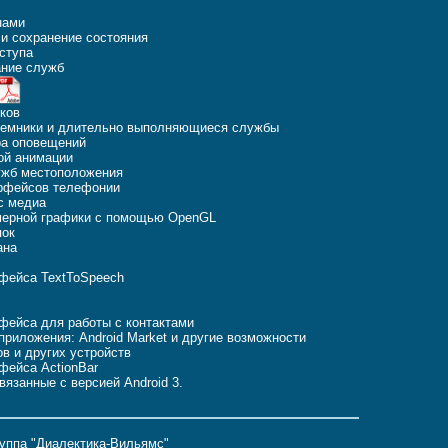
нами
 и сохранение состояния
оступа
ание служб
иков
иемники и длительно выполняющиеся службы
ра оповещений
ой анимации
лужб местоположения
ерфейсов телефонии
с медиа
хмерной графики с помощью OpenGL
пок
ана
рфейса TextToSpeech
фейса для работы с контактами
 приложения: Android Market и другие возможности
в и других устройств
фейса ActionBar
вязанные с версией Android 3.
руппа "Диалектика-Вильямс"