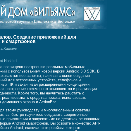
налов. Создание приложений для
 и смартфонов
аид Хашими
ed Hashimi
га посвящена построению реальных мобильных
ний с использованием новой версии Android 3.0 SDK. В
крываются все аспекты, начиная с основ создания
ний для встроенных устройств, телефонов и
ных ПК и заканчивая расширенными концепциями,
как построение трехмерных компонентов и реализация
дачности. Кроме того, вы научитесь работать с
, реализовывать средства поиска, использовать
 домашнего экрана и ActionBar.
ря этому руководству и многочисленным советам
ов, вы быстро научитесь создавать современные
ые приложения и запускать их на десятках основанных
форме Android смартфонов. Вы освоите множество API-
йсов Android, включая интерфейсы, которые