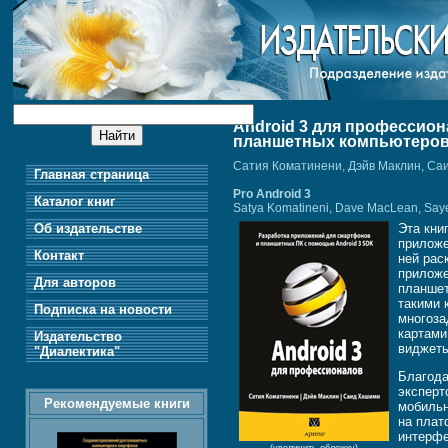
Android 3 для профессио
планшетных компьютеров
Сатия Коматинени, Дэйв Маклин, С
Главная страница
Pro Android 3
Каталог книг
Satya Komatineni, Dave MacLean, Say
Об издательстве
Эта кни
приложе
Контакт
ней рас
приложе
Для авторов
планшет
такими 
Подписка на новости
многоза
картами
Издательство
виджеты
"Диалектика"
Благода
эксперт
Рекомендуемые книги
мобильн
на плат
интерфе