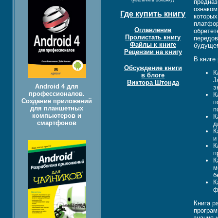
(увеличить обложку)
предназ
ознаком
Где купить книгу
которых
платфор
Оглавление
обретет
Пролистать книгу
передов
Файлы к книге
будуще
Рецензии на книгу
В книге
Обсуждение книги
К
в блоге
J
Виктора Штонда
Android 4 для
э
профессионалов.
К
Создание приложений
п
для планшетных
п
компьютеров и
К
смартфонов
д
К
и
К
п
К
м
б
К
ф
Книга р
програм
знания 