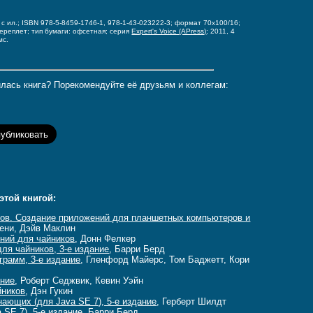
, с ил.; ISBN 978-5-8459-1746-1, 978-1-43-023222-3;
формат 70x100/16;
переплет;
тип бумаги: офсетная;
серия
Expert's Voice (APress)
; 2011, 4
мс.
лась книга? Порекомендуйте её друзьям и коллегам:
этой книгой:
лов. Создание приложений для планшетных компьютеров и
нени, Дэйв Маклин
ений для чайников
, Донн Фелкер
ля чайников, 3-е издание
, Барри Берд
грамм, 3-е издание
, Гленфорд Майерс, Том Баджетт, Кори
ание
, Роберт Седжвик, Кевин Уэйн
йников
, Дэн Гукин
нающих (для Java SE 7), 5-е издание
, Герберт Шилдт
 SE 7), 5-е издание
, Барри Берд