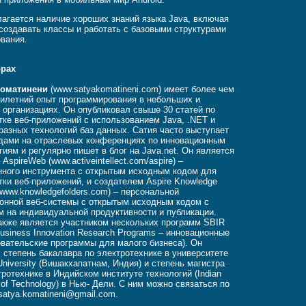
агается наличие хороших знаний языка Java, включая
создавать классы и работать с базовыми структурами
вания.
орах
Коматинени
(www.satyakomatineni.com) имеет более чем
илетний опыт программирования в небольших и
 организациях. Он опубликовал свыше 30 статей по
тке веб-приложений с использованием Java, .NET и
разных технологий баз данных. Сатия часто выступает
дами на отраслевых конференциях по инновационным
гиям и регулярно пишет в блог на Java.net. Он является
AspireWeb (www.activeintellect.com/aspire) –
ного инструмента с открытым исходным кодом для
тки веб-приложений, и создателем Aspire Knowledge
 (www.knowledgefolders.com) – персональной
онной веб-системы с открытым исходным кодом с
м на индивидуальной продуктивности и публикации.
акже является участником нескольких программ SBIR
Business Innovation Research Programs – инновационные
вательские программы для малого бизнеса). Он
 степень бакалавра по электротехнике в университете
University (Вишакхапатнам, Индия) и степень магистра
тротехнике в Индийском институте технологий (Indian
te of Technology) в Нью- Дели. С ним можно связаться по
satya.komatineni@gmail.com
.