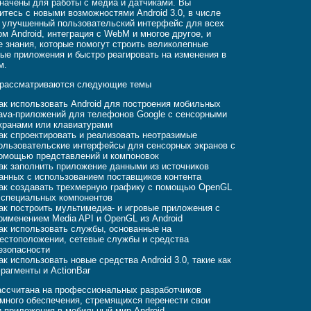
начены для работы с медиа и датчиками. Вы
итесь с новыми возможностями Android 3.0, в числе
 улучшенный пользовательский интерфейс для всех
м Android, интеграция с WebM и многое другое, и
е знания, которые помогут строить великолепные
ые приложения и быстро реагировать на изменения в
м.
 рассматриваются следующие темы
ак использовать Android для построения мобильных
ava-приложений для телефонов Google с сенсорными
кранами или клавиатурами
ак спроектировать и реализовать неотразимые
ользовательские интерфейсы для сенсорных экранов с
омощью представлений и компоновок
ак заполнить приложение данными из источников
анных с использованием поставщиков контента
ак создавать трехмерную графику с помощью OpenGL
 специальных компонентов
ак построить мультимедиа- и игровые приложения с
рименением Media API и OpenGL из Android
ак использовать службы, основанные на
естоположении, сетевые службы и средства
езопасности
ак использовать новые средства Android 3.0, такие как
рагменты и ActionBar
ассчитана на профессиональных разработчиков
много обеспечения, стремящихся перенести свои
и приложения в мобильный мир Android.