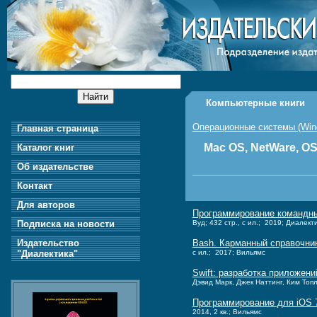
Компьютерные книги
Операционные системы (Windo
Главная страница
Mac OS, NetWare, OS
Каталог книг
Об издательстве
Контакт
Для авторов
Программирование командных
Подписка на новости
Вуд; 432 стр., с ил.; 2019; Диалект
Издательство
Bash. Карманный справочник
"Диалектика"
с ил.; 2017; Вильямс
Swift: разработка приложен
Дэвид Марк, Джек Наттинг, Ким Топл
Программирование для iOS 7
2014, 2 кв.; Вильямс