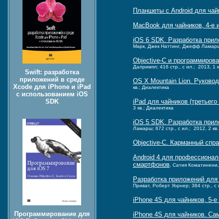
Планшеты с Android для чай
MacBook для чайников, 4-е 
iOS 6 SDK. Разработка прило
Марк, Джек Наттинг, Джефф Ламарш, 
Objective-C и программиров
Далримпл; 416 стр., с ил.; 2013, 1 
Swift: разработка
приложений в среде
OS X Mountain Lion. Руково
Xcode для iPhone и iPad
кв.; Диалектика
с использованием iOS
iPad для чайников (третьего
SDK
3 кв.; Диалектика
iOS 5 SDK. Разработка прило
Ламарш; 672 стр., с ил.; 2012, 2 кв
Objective-C. Карманный спра
Android 4 для профессиона
смартфонов
, Сатия Коматинени, 
Разработка приложений для 
Приват, Роберт Уорнер; 384 стр., с 
iPhone 4S для чайников, 5-е
Программирование для
iPhone 4S для чайников. Са