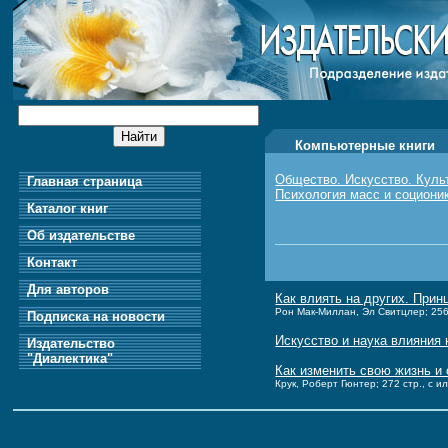
Компьютерные книги
Общество. Искусство. Куль
Главная страница
Психология масс и социони
Каталог книг
Об издательстве
Контакт
Для авторов
Как влиять на других. При
Рон Мак-Миллан, Эл Свитцлер; 256 с
Подписка на новости
Искусство и наука влияния
Издательство
"Диалектика"
Как изменить свою жизнь и 
Крук, Роберт Гюнтер; 272 стр., с ил