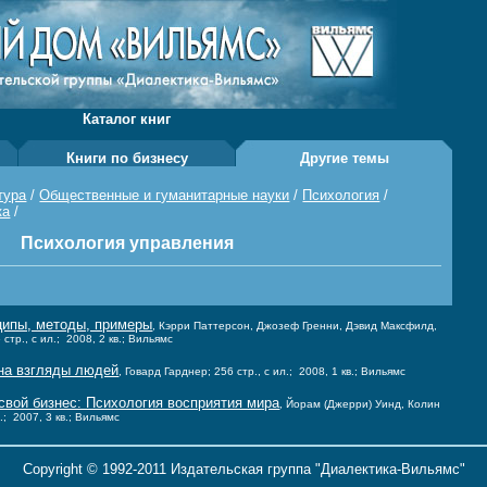
Каталог книг
Книги по бизнесу
Другие темы
тура
/
Общественные и гуманитарные науки
/
Психология
/
ка
/
Психология управления
нципы, методы, примеры
, Кэрри Паттерсон, Джозеф Гренни, Дэвид Максфилд,
тр., с ил.; 2008, 2 кв.; Вильямс
 на взгляды людей
, Говард Гарднер; 256 стр., с ил.; 2008, 1 кв.; Вильямс
свой бизнес: Психология восприятия мира
, Йорам (Джерри) Уинд, Колин
.; 2007, 3 кв.; Вильямс
Copyright © 1992-2011 Издательская группа "Диалектика-Вильямс"