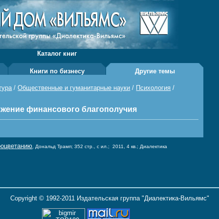
Каталог книг
Книги по бизнесу
Другие темы
тура
/
Общественные и гуманитарные науки
/
Психология
/
ижение финансового благополучия
процветанию
, Дональд Трамп; 352 стр., с ил.; 2011, 4 кв.; Диалектика
Copyright © 1992-2011 Издательская группа "Диалектика-Вильямс"