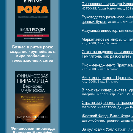
Финансовая пирамида Берн
истории
, Гарри Маркополос; 368 с
Руководство разумного инв
ценных бумаг
, Джон С. Богл; 19
Разумный инвестор
, Бенджами
Маркетинговые мифы. О чем
ил.; 2008, 4 кв.; Вильямс
Бизнес в ритме рока:
создание крупнейших в
Секреты выдающихся инвест
мире глобальных
Темплтона, как разбогатет
телевизионных сетей
Риск-менеджмент: Практик
ил.; 2008, 2 кв.; Вильямс
Риск-менеджмент. Практик
ил.; 2008, 1 кв.; Вильямс
В поисках совершенства: у
Уотерман, мл.; 560 стр., с ил.; 200
Стратегии Дональда Трампа
мелкого инвестора
, Джордж Ро
Жесткий Форд. Билл Форд и
автомобилестроения
, Дэвид М
Финансовая пирамида
За кулисами Уолл-стрит
, Ле
Бернарда Мэдоффа: