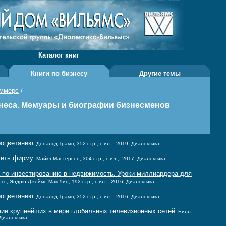
Каталог книг
Книги по бизнесу
Другие темы
оммерс
/
неса. Мемуары и биографии бизнесменов
процветанию
, Дональд Трамп; 352 стр., с ил.; 2019; Диалектика
утить фирму
, Майкл Мастерсон; 304 стр., с ил.; 2017; Диалектика
 по инвестированию в недвижимость. Уроки миллиардера для
сс, Эндрю Джеймс Мак-Лин; 192 стр., с ил.; 2016; Диалектика
процветанию
, Дональд Трамп; 352 стр., с ил.; 2016; Диалектика
ание крупнейших в мире глобальных телевизионных сетей
, Билл
; Диалектика