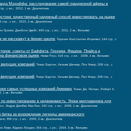
арда Мэдоффа: расследование самой грандиозной аферы в
тр., с ил.; 2012, 1 кв.; Диалектика
естора: единственный надежный способ инвестировать на рынке
2 стр., с ил.; 2010, 2 кв.; Диалектика
н Грэхем, Джейсон Цвейг; 400 стр., с ил.; 2011, 2 кв.; Вильямс
 не расскажут в бизнес-школе
, Терехин Константин Игоревич; 144 стр., с
оров: советы от Баффета, Грэхема, Фишера, Прайса и
ь на финансовом рынке
, Никки Росс; 416 стр., с ил.; 2008, 4 кв.; Вильямс
а ведущих компаний
, Томас Бартон, Уильям Шенкир, Пол Уокер; 208 стр., с
а ведущих компаний
, Томас Бартон, Уильям Шенкир, Пол Уокер; 208 стр., с
роки самых успешных компаний Америки
, Томас Дж. Питерс, Роберт Х.
8, 1 кв.; Вильямс
 по инвестированию в недвижимость. Уроки миллиардера для
сс, Эндрю Джеймс Мак-Лин; 192 стр., с ил.; 2008, 1 кв.; Диалектика
 битва за возрождение легенды американского
аги; 368 стр., с ил.; 2006, 3 кв.; Диалектика
он Ливи, Юджин Линден; 304 стр., с ил.; 2004, 3 кв.; Вильямс