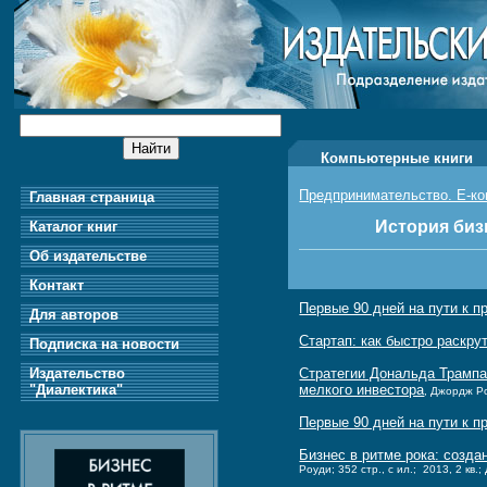
Компьютерные книги
Предпринимательство. Е-к
Главная страница
История биз
Каталог книг
Об издательстве
Контакт
Первые 90 дней на пути к 
Для авторов
Стартап: как быстро раскр
Подписка на новости
Издательство
Стратегии Дональда Трампа
"Диалектика"
мелкого инвестора
, Джордж Ро
Первые 90 дней на пути к 
Бизнес в ритме рока: созд
Роуди; 352 стр., с ил.; 2013, 2 кв.