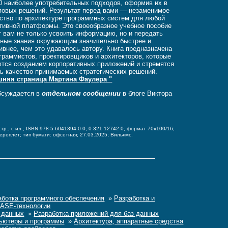
0 наиболее употребительных подходов, оформив их в
повых решений. Результат перед вами — незаменимое
ство по архитектуре программных систем для любой
тивной платформы. Это своеобразное учебное пособие
 вам не только усвоить информацию, но и передать
ные знания окружающим значительно быстрее и
внее, чем это удавалось автору. Книга предназначена
граммистов, проектировщиков и архитекторов, которые
тся созданием корпоративных приложений и стремятся
ь качество принимаемых стратегических решений.
шняя страница Мартина Фаулера "
бсуждается в
отдельном сообщении
в блоге Виктора
.
стр., с ил.; ISBN 978-5-6041394-0-0, 0-321-12742-0;
формат 70x100/16;
переплет;
тип бумаги: офсетная;
27.03.2025; Вильямс.
аботка программного обеспечения
»
Разработка и
CASE-технологии
 данных
»
Разработка приложений для баз данных
ьютеры и программы
»
Архитектура, аппаратные средства