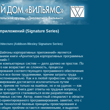
иложений (Signature Series)
rchitecture (Addison-Wesley Signature Series)
Шаблоны корпоративных приложений» является
анием книги «Архитектура корпоративных программных
ний» !
е компьютерных систем — дело далеко не простое. По
го как возрастает их сложность, процессы
ирования соответствующего программного обеспечения
тся все более трудоемкими, причем затраты труда
экспоненциально. Как и в любой профессии, прогресс в
мировании достигается исключительно путем
я, причем не только на ошибках, но и на удачах — как
так и чужих. Книга дает ответы на трудные вопросы, с
и приходится сталкиваться всем разработчикам
тивных систем. Автор, известный специалист в области
о-ориентированного программирования, заметил, что с
ем технологий базовые принципы проектирования и
 общих проблем остаются неизменными, и выделил