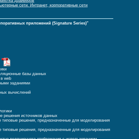
работка драйверов
ьютерные сети. Интранет, корпоративные сети
оративных приложений (Signature Series)"
ы
логики
реляционные базы данных
ых в web
льными заданиями
енных вычислений
с-логики
ые решения источников данных
 типовые решения, предназначенные для моделирования
 типовые решения, предназначенные для моделирования
ктно-реляционного отображения с использованием