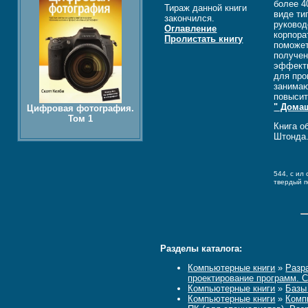
более 4
Тираж данной книги
виде ти
закончился.
руковод
Оглавление
корпора
Пролистать книгу
поможет
получен
эффекти
для про
занимаю
повысит
" Дома
Цифровая фотография.
Том 1
Книга о
Штонда
544, c ил 
твердый 
Разделы каталога:
Компьютерные книги
»
Разр
проектирование программ. 
Компьютерные книги
»
Базы
Компьютерные книги
»
Комп