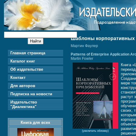
Шаблоны корпоративных пр
Мартин Фаулер
Главная страница
Patterns of Enterprise Application A
Martin Fowler
Каталог книг
Книга «
Об издательстве
переизд
приложе
Контакт
Создани
мере то
Для авторов
констру
становя
Подписка на новости
растут 
програм
Издательство
обучени
"Диалектика"
своих, 
которым
корпора
Книга для всех
объектн
развити
(увеличить обложку)
решения