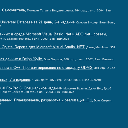
3. Самоучитель
, Тимошок Татьяна Владимировна; 464 стр., с ил.; 2004, 3 кв.;
niversal Database за 21 день, 2-е издание
, Сьюзен Виссер, Билл Вонг;
с
ных в среде Microsoft Visual Basic .Net и ADO.Net : советы,
тт Ф. Баркер; 560 стр., с ил.; 2003, 1 кв.; Вильямс
rystal Reports для Microsoft Visual Studio .NET
, Дэвид Мак-Амис; 352
аз данных в Delphi/Kylix
, Эрик Хармон; 368 стр., с ил.; 2002, 2 кв.; Вильямс
данных в C++. Программирование по стандарту ODMG
; 384 стр., с ил.;
ных, 7-е издание
, К. Дж. Дейт; 1072 стр., с ил.; 2003, 1 кв.; Вильямс
sual FoxPro 6. Специальное издание
, Менахем Базиян, Джим Бус, Джеб
Роберт Байерс; 928 стр., с ил.; 2003, 3 кв.; Вильямс
анных. Планирование, разработка и реализация. Т.1
, Эрик Спирли;
с