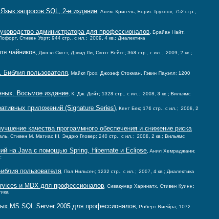
 Язык запросов SQL, 2-е издание
, Алекс Кригель, Борис Трухнов; 752 стр.,
: руководство администратора для профессионалов
, Брайан Найт,
форт, Стивен Уорт; 944 стр., с ил.; 2009, 4 кв.; Диалектика
для чайников
, Джоэл Скотт, Дэвид Ли, Скотт Вейсс; 368 стр., с ил.; 2009, 2 кв.;
7. Библия пользователя
, Майкл Грох, Джозеф Стокман, Гэвин Пауэлл; 1200
нных. Восьмое издание
, К. Дж. Дейт; 1328 стр., с ил.; 2008, 3 кв.; Вильямс
тивных приложений (Signature Series)
, Кент Бек; 176 стр., с ил.; 2008, 2
лучшение качества программного обеспечения и снижение риска
аль, Стивен М. Матиас III, Эндрю Гловер; 240 стр., с ил.; 2008, 2 кв.; Вильямс
ий на Java с помощью Spring, Hibernate и Eclipse
, Анил Хемраджани;
с
 Библия пользователя
, Пол Нильсен; 1232 стр., с ил.; 2007, 4 кв.; Диалектика
Services и MDX для профессионалов
, Сивакумар Харинатх, Стивен Куинн;
тика
ных MS SQL Server 2005 для профессионалов
, Роберт Виейра; 1072