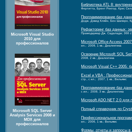
Библиотека ATL 8: внутренн
Фертитта, Брент Ректор, Крис Селлз
Программирование баз данн
Додж, Дэвид Кляйн, Бен Шапиро, Кр
Рефакторинг баз данных: эв
Прамодкумар Дж. Садаладж; 368 стр
Microsoft Visual Studio
2010 для
Microsoft Office Access 200
профессионалов
ил.; 2009, 1 кв.; Диалектика
Освоение Microsoft SQL Ser
2008, 2 кв.; Диалектика
Microsoft Visual C++ 2005: 
Excel и VBA : Профессиона
стр., с ил.; 2007, 1 кв.; Вильямс
Программирование баз данны
с ил.; 2008, 3 кв.; Диалектика
Microsoft ADO.NET 2.0 для
Полный справочник по Crysta
Microsoft SQL Server
Analysis Services 2008 и
Профессиональное программи
MDX для
ил.; 2006, 1 кв.; Вильямс
профессионалов
Формы, отчеты и запросы в M