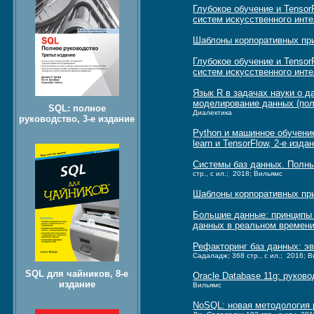
Глубокое обучение и Tenso
систем искусственного инте
Шаблоны корпоративных пр
Глубокое обучение и Tenso
систем искусственного инте
Язык R в задачах науки о д
моделирование данных (пол
SQL: полное
Диалектика
руководство, 3-е издание
Python и машинное обучение
learn и TensorFlow, 2-е изда
Системы баз данных. Полны
стр., с ил.; 2018; Вильямс
Шаблоны корпоративных пр
Большие данные: принципы 
данных в реальном времен
Рефакторинг баз данных: э
Садаладж; 368 стр., с ил.; 2016; 
SQL для чайников, 8-е
Oracle Database 11g: руков
издание
Вильямс
NoSQL: новая методология 