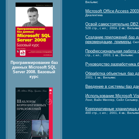
Вильямс
Microsoft Office Access 200
Диалектика
Освой самостоятельно DB2 U
528 стр., с ил.; 2004, 2 кв.; Вильям
Создание приложений баз дан
рекомендации, примеры
, Ско
Профессиональная работа с C
стр., с ил.; 2003, 1 кв.; Вильямс
Программирование баз
Руководство разработчика б
данных Microsoft SQL
Server 2008. Базовый
Обработка объектных баз 
курс
2001, 1 кв.; Вильямс
Введение в системы баз дан
Использование Microsoft Vi
Лонг, Вайн Миллер, Сейл Сильвер, 
Корпоративные хранилища д
400 стр., с ил.; 2001, 4 кв.; Вильям