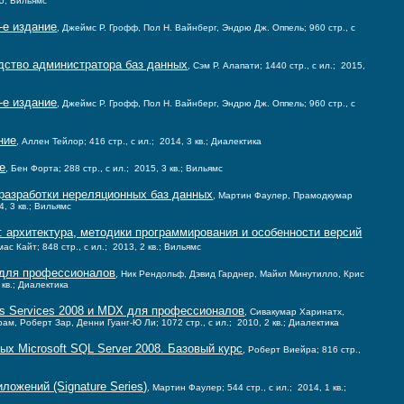
15; Вильямс
-е издание
, Джеймс Р. Грофф, Пол Н. Вайнберг, Эндрю Дж. Оппель; 960 стр., с
одство администратора баз данных
, Сэм Р. Алапати; 1440 стр., с ил.; 2015,
-е издание
, Джеймс Р. Грофф, Пол Н. Вайнберг, Эндрю Дж. Оппель; 960 стр., с
ние
, Аллен Тейлор; 416 стр., с ил.; 2014, 3 кв.; Диалектика
ие
, Бен Форта; 288 стр., с ил.; 2015, 3 кв.; Вильямс
разработки нереляционных баз данных
, Мартин Фаулер, Прамодкумар
4, 3 кв.; Вильямс
: архитектура, методики программирования и особенности версий
мас Кайт; 848 стр., с ил.; 2013, 2 кв.; Вильямс
10 для профессионалов
, Ник Рендольф, Дэвид Гарднер, Майкл Минутилло, Крис
 кв.; Диалектика
sis Services 2008 и MDX для профессионалов
, Сивакумар Харинатх,
м, Роберт Зар, Денни Гуанг-Ю Ли; 1072 стр., с ил.; 2010, 2 кв.; Диалектика
х Microsoft SQL Server 2008. Базовый курс
, Роберт Виейра; 816 стр.,
ожений (Signature Series)
, Мартин Фаулер; 544 стр., с ил.; 2014, 1 кв.;