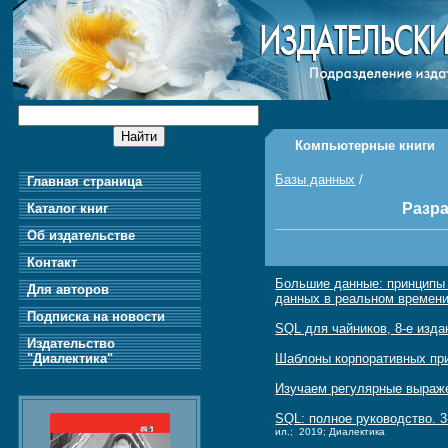
Компьютерные книги
Базы данных
/
Главная страница
Разра
Каталог книг
Об издательстве
Контакт
Большие данные: принципы 
Для авторов
данных в реальном времен
Подписка на новости
SQL для чайников, 8-е изда
Издательство
"Диалектика"
Шаблоны корпоративных пр
Изучаем регулярные выраж
SQL: полное руководство. 3
ил.; 2019; Диалектика