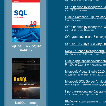
Дж. Садаладж; 192 стр., с ил.; 20
SQL: полное руководство. 3
ил.; 2015; Вильямс
Oracle Database 11g: руков
1 кв.; Вильямс
SQL: полное руководство, 3
ил.; 2015, 2 кв.; Вильямс
SQL для чайников, 8-е изда
SQL за 10 минут, 4-е издан
SQL за 10 минут, 4-е
издание
NoSQL: новая методология 
Дж. Садаладж; 192 стр., с ил.; 201
Oracle для профессионалов
9i, 10g и 11g, 2-е издание
, То
Microsoft Visual Studio 20
Андерсон; 1184 стр., с ил.; 2011, 1
Microsoft SQL Server Analy
Мэтт Кэррол, Сетху Минакшисундара
Программирование баз данны
с ил.; 2009, 4 кв.; Диалектика
Шаблоны корпоративных прил
NoSQL: новая
Вильямс