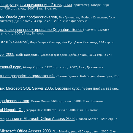
яя структура и применение. 2-е издание
, Кристофер Таваре, Кирк
; 736 стр., с ил.; 2007, 2 кв.; Вильямс
ых Oracle для профессионалов
, Рик Гринвальд, Роберт Стаковьяк, Гэри
истофер Дж. Челья; 784 стр., с ил.; 2007, 2 кв.; Диалектика
олюционное проектирование (Signature Series)
, Скотт В. Эмблер,
., с ил.; 2007, 2 кв.; Вильямс
7 для "чайников"
, Лори Ульрих Фуллер, Кен Кук, Джон Кауфельд; 384 стр., с
ver 2005
, Майк Гандерлой, Джозеф Джорден, Дейвид Чанц; 1104 стр., с ил.;
базовый курс
, Айвор Хортон; 1152 стр., с ил.; 2007, 1 кв.; Диалектика
льная разработка приложений
, Стивен Буллен, Роб Боуви, Джон Грин; 736
х Microsoft SQL Server 2005. Базовый курс
, Роберт Виейра; 832 стр.,
 профессионалов
, Сахил Малик; 560 стр., с ил.; 2006, 3 кв.; Вильямс
l Reports XI
, Джордж Пек; 1088 стр., с ил.; 2006, 3 кв.; Вильямс
рование в Microsoft Office Access 2003
, Элисон Балтер; 1296 стр., с
icrosoft Office Access 2003
, Пол Мак-Федрис; 416 стр., с ил.; 2005, 2 кв.;