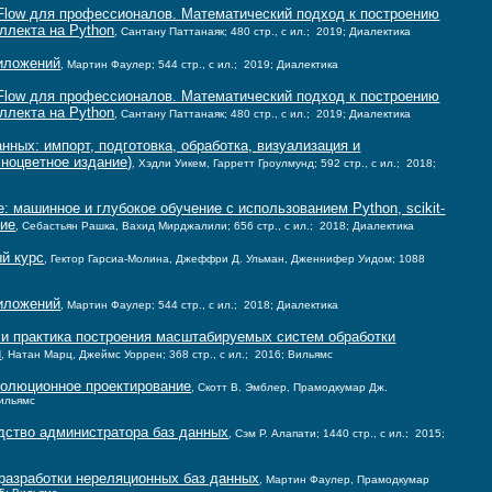
rFlow для профессионалов. Математический подход к построению
ллекта на Python
, Сантану Паттанаяк; 480 стр., с ил.; 2019; Диалектика
иложений
, Мартин Фаулер; 544 стр., с ил.; 2019; Диалектика
rFlow для профессионалов. Математический подход к построению
ллекта на Python
, Сантану Паттанаяк; 480 стр., с ил.; 2019; Диалектика
анных: импорт, подготовка, обработка, визуализация и
ноцветное издание)
, Хэдли Уикем, Гарретт Гроулмунд; 592 стр., с ил.; 2018;
: машинное и глубокое обучение с использованием Python, scikit-
ние
, Себастьян Рашка, Вахид Мирджалили; 656 стр., с ил.; 2018; Диалектика
й курс
, Гектор Гарсиа-Молина, Джеффри Д. Ульман, Дженнифер Уидом; 1088
иложений
, Мартин Фаулер; 544 стр., с ил.; 2018; Диалектика
и практика построения масштабируемых систем обработки
и
, Натан Марц, Джеймс Уоррен; 368 стр., с ил.; 2016; Вильямс
волюционное проектирование
, Скотт В. Эмблер, Прамодкумар Дж.
Вильямс
одство администратора баз данных
, Сэм Р. Алапати; 1440 стр., с ил.; 2015;
разработки нереляционных баз данных
, Мартин Фаулер, Прамодкумар