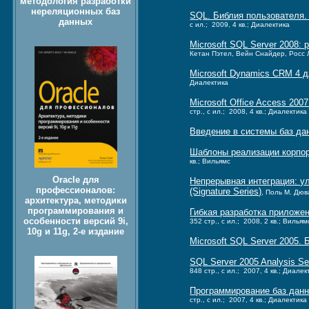
методология разработки
нереляционных баз
SQL. Библия пользователя.
данных
с ил.; 2009, 4 кв.; Диалектика
Microsoft SQL Server 2008
Кетан Пэтел, Вейн Снайдер, Росс Ло
Microsoft Dynamics CRM 4 
Диалектика
Microsoft Office Access 200
стр., с ил.; 2008, 4 кв.; Диалектика
Введение в системы баз да
Шаблоны реализации корпора
кв.; Вильямс
Oracle для
Непрерывная интеграция: у
профессионалов:
(Signature Series)
, Поль М. Дюв
архитектура, методики
программирования и
Гибкая разработка приложен
особенности версий 9i,
352 стр., с ил.; 2008, 2 кв.; Вильям
10g и 11g, 2-е издание
Microsoft SQL Server 2005.
SQL Server 2005 Analysis 
848 стр., с ил.; 2007, 4 кв.; Диалек
Программирование баз дан
стр., с ил.; 2007, 4 кв.; Диалектика