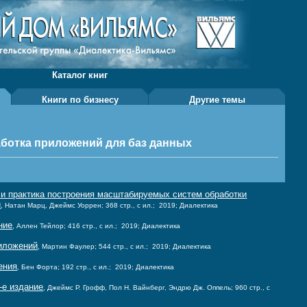
Каталог книг
Книги по бизнесу
Другие темы
ботка приложений для баз данных
и практика построения масштабируемых систем обработки
и
, Натан Марц, Джеймс Уоррен; 368 стр., с ил.; 2019; Диалектика
ние
, Аллен Тейлор; 416 стр., с ил.; 2019; Диалектика
иложений
, Мартин Фаулер; 544 стр., с ил.; 2019; Диалектика
ения
, Бен Форта; 192 стр., с ил.; 2019; Диалектика
-е издание
, Джеймс Р. Грофф, Пол Н. Вайнберг, Эндрю Дж. Оппель; 960 стр., с