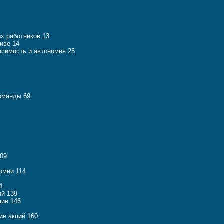
х работников 13
иве 14
исимость и автономия 25
команды 69
109
омии 114
4
й 139
ии 146
ие акций 160