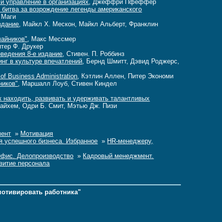
 и управление в организациях
, Джеффри Пфеффер
 битва за возрождение легенды американского
 Маги
здание
, Майкл Х. Мескон, Майкл Альберт, Франклин
чайников"
, Макс Мессмер
итер Ф. Друкер
ведения 8-е издание
, Стивен. П. Роббинз
инг в культуре впечатлений
, Бернд Шмитт, Дэвид Роджерс,
of Business Administration
, Кэтлин Аллен, Питер Экономи
ников"
, Маршалл Лоуб, Стивен Киндел
к находить, развивать и удерживать талантливых
Байхем, Одри Б. Смит, Мэтью Дж. Пизи
ент
»
Мотивация
я успешного бизнеса. Избранное
»
HR-менеджеру,
Офис. Делопроизводство
»
Кадровый менеджмент.
витие персонала
мотивировать работника"