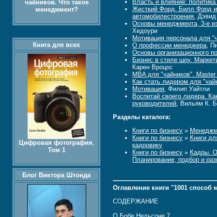
Власть и влияние: политика
чайников. Что такое
Жесткий Форд. Билл Форд и
менеджмент?
автомобилестроения
, Дэвид
Основы менеджмента, 3-е и
Хедоури
Мотивация персонала для "
Книга для всех
О профессии менеджера
, П
Основы организационного по
Бизнес в стиле шоу. Маркет
Карен Вроцос
MBA для "чайников". Master 
Как стать лидером для "чай
Мотивация
, Филип Уайтли
Воспитай своего лидера. Ка
руководителей
, Вильям К. 
Разделы каталога:
Книги по бизнесу
»
Менеджм
Книги по бизнесу
»
Книги дл
Цифровая фотография.
кадровику
Том 1
Книги по бизнесу
»
Кадры. 
Планирование, подбор и раз
Блог Виктора Штонда
Оглавление книги "1001 способ 
СОДЕРЖАНИЕ
О Бобе Нельсоне 7