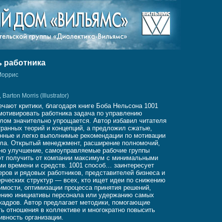
ь работника
Моррис
arton Morris (Illustrator)
ечают критики, благодаря книге Боба Нельсона 1001
мотивировать работника задача по управлению
лом значительно упрощается. Автор избавил читателя
транных теорий и концепций, а предложил сжатые,
нные и легко выполнимые рекомендации по мотивации
ла. Открытый менеджмент, расширение полномочий,
но улучшение, самоуправляемые рабочие группы
т получить от компании максимум с минимальными
ми времени и средств. 1001 способ… заинтересует
ров и рядовых работников, представителей бизнеса и
рческих структур — всех, кто ищет идеи по снижению
имости, оптимизации процесса принятия решений,
нию инициативы персонала или удержанию самых
кадров. Автор предлагает методики, помогающие
ь отношения в коллективе и многократно повысить
вность организации.