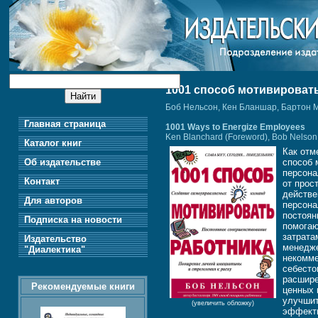
1001 способ мотивироват
Боб Нельсон, Кен Бланшар, Бартон 
Главная страница
1001 Ways to Energize Employees
Ken Blanchard (Foreword), Bob Nelson, B
Каталог книг
Как отм
Об издательстве
способ 
персона
Контакт
от прос
действе
Для авторов
персона
постоян
Подписка на новости
помогаю
затрата
Издательство
менедже
"Диалектика"
некомме
себесто
расшире
Рекомендуемые книги
ценных 
улучшит
(увеличить обложку)
эффекти