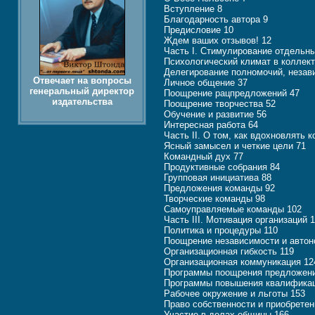
Вступление 8
Благодарность автора 9
Предисловие 10
Ждем ваших отзывов! 12
Часть I. Стимулирование отдельны
Психологический климат в коллект
Делегирование полномочий, незав
Отвечает на вопросы
Личное общение 37
генеральный директор
Поощрение рацпредложений 47
издательства
Поощрение творчества 52
Обучение и развитие 56
Интересная работа 64
Часть II. О том, как вдохновлять 
Ясный замысел и четкие цели 71
Командный дух 77
Продуктивные собрания 84
Групповая инициатива 88
Предложения команды 92
Творческие команды 98
Самоуправляемые команды 102
Часть III. Мотивация организаций 
Политика и процедуры 110
Поощрение независимости и автон
Организационная гибкость 119
Организационная коммуникация 12
Программы поощрения предложени
Программы повышения квалификац
Рабочее окружение и льготы 153
Право собственности и приобретен
Участие в делах общины 166