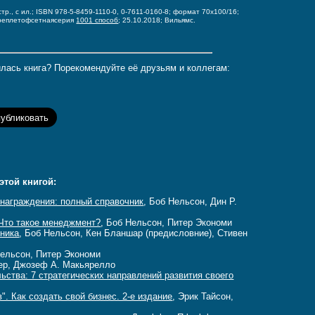
стр., с ил.; ISBN 978-5-8459-1110-0, 0-7611-0160-8;
формат 70x100/16;
реплет
офсетная
серия
1001 способ
; 25.10.2018; Вильямс.
лась книга? Порекомендуйте её друзьям и коллегам:
этой книгой:
знаграждения: полный справочник
, Боб Нельсон, Дин Р.
Что такое менеджмент?
, Боб Нельсон, Питер Экономи
тника
, Боб Нельсон, Кен Бланшар (предисловние), Стивен
Нельсон, Питер Экономи
кер, Джозеф А. Макьярелло
ства: 7 стратегических направлений развития своего
. Как создать свой бизнес. 2-е издание
, Эрик Тайсон,