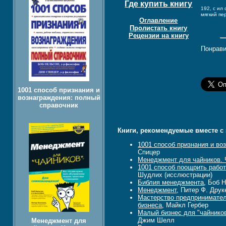
Где купить книгу
192, c ил 
мягкий пе
Оглавление
Пролистать книгу
Рецензии на книгу
Понрави
1001 способ признания и
вознаграждения: полный
справочник
Книги, рекомендуемые вместе с 
1001 способ признания и во
Cпицер
Менеджмент для чайников. 
1001 способ поощрить рабо
Шудлих (исслюстрации)
Библия менеджмента
, Боб 
Менеджмент
, Питер Ф. Дру
Мастерство предприниматель
бизнеса
, Майкл Гербер
Малый бизнес для "чайников"
Джим Шелл
Менеджмент для