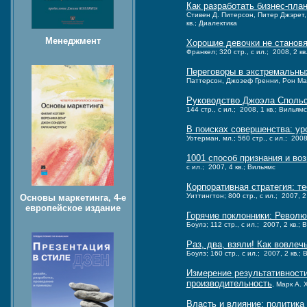
Как разработать бизнес-пла
Стивен Д. Питерсон, Питер Джэрет,
кв.; Диалектика
Менеджмент
Хорошие девочки не становя
Франкел; 320 стр., с ил.; 2008, 2 кв
Переговоры в экстремальных 
Паттерсон, Джозеф Гренни, Рон Мак-
Руководство Джоэла Спольс
144 стр., с ил.; 2008, 1 кв.; Вильямс
В поисках совершенства: у
Уотерман, мл.; 560 стр., с ил.; 2008
1001 способ признания и во
с ил.; 2007, 4 кв.; Вильямс
Корпоративная стратегия: те
Уиттингтон; 800 стр., с ил.; 2007, 2
Основы маркетинга, 4-е
европейское издание
Горячие поклонники: Револ
Боулз; 112 стр., с ил.; 2007, 2 кв.;
Раз, два, взяли! Как вовлеч
Боулз; 160 стр., с ил.; 2007, 2 кв.;
Измерение результативности
производительность
, Марк А. 
Власть и влияние: политика