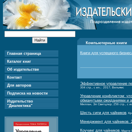
Компьютерные книги
Книги для успешного бизнес
Главная страница
Каталог книг
Об издательстве
Контакт
Эффективное управление пе
Для авторов
304 стр., с ил.; 2017; Вильямс
Подписка на новости
Управление конфликтом: чт
обманутыми ожиданиями и 
Издательство
Миллан, Эл Свитцлер; 256 стр., с и
"Диалектика"
Шесть сигм для чайников
, К
Менеджмент для чайников. 2
Коучинг для чайников
, Марти 