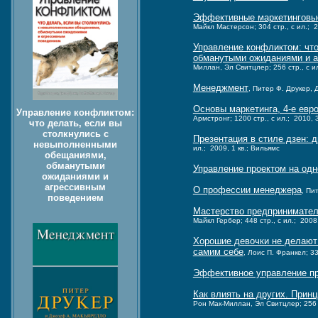
Эффективные маркетинговые 
Майкл Мастерсон; 304 стр., с ил.; 2
Управление конфликтом: чт
обманутыми ожиданиями и 
Миллан, Эл Свитцлер; 256 стр., с ил
Менеджмент
, Питер Ф. Друкер, 
Основы маркетинга, 4-е евр
Управление конфликтом:
Армстронг; 1200 стр., с ил.; 2010, 
что делать, если вы
столкнулись с
Презентация в стиле дзен: 
невыполненными
ил.; 2009, 1 кв.; Вильямс
обещаниями,
обманутыми
Управление проектом на одн
ожиданиями и
агрессивным
О профессии менеджера
, Пи
поведением
Мастерство предприниматель
Майкл Гербер; 448 стр., с ил.; 2008,
Хорошие девочки не делают 
самим себе
, Лоис П. Франкел; 33
Эффективное управление п
Как влиять на других. Прин
Рон Мак-Миллан, Эл Свитцлер; 256 ст