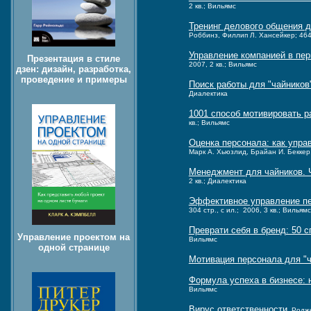
2 кв.; Вильямс
Тренинг делового общения 
Роббинз, Филлип Л. Хансейкер; 464 с
Управление компанией в пер
Презентация в стиле
2007, 2 кв.; Вильямс
дзен: дизайн, разработка,
проведение и примеры
Поиск работы для "чайников
Диалектика
1001 способ мотивировать р
кв.; Вильямс
Оценка персонала: как упра
Марк А. Хьюзлид, Брайан И. Беккер, 
Менеджмент для чайников. 
2 кв.; Диалектика
Эффективное управление пе
304 стр., с ил.; 2006, 3 кв.; Вильямс
Преврати себя в бренд: 50 с
Управление проектом на
Вильямс
одной странице
Мотивация персонала для "ч
Формула успеха в бизнесе: 
Вильямс
Вирус ответственности
, Родж