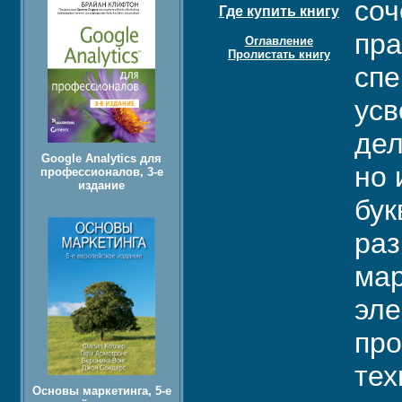
соч
Где купить книгу
пра
Оглавление
Пролистать книгу
спе
усв
дел
Google Analytics для
но 
профессионалов, 3-е
издание
бук
раз
мар
эле
про
тех
Основы маркетинга, 5-е