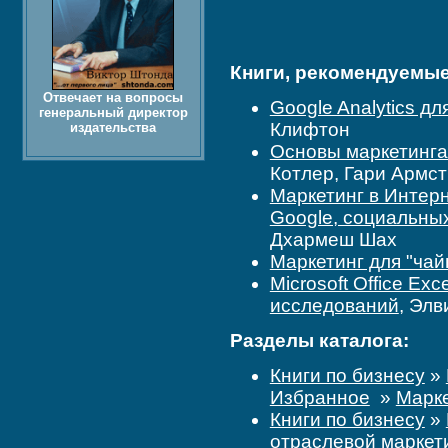
Книги, рекомендуемые 
Отвечает на вопросы
Google Analytics д
генеральный директор
Клифтон
издательства
Основы маркетинга
Котлер, Гари Армст
Маркетинг в Интерн
Google, социальных
Дхармеш Шах
Маркетинг для "чай
Microsoft Office Ex
исследований
, Элв
Разделы каталога:
Книги по бизнесу
»
Избранное
»
Марк
Книги по бизнесу
»
отраслевой маркет