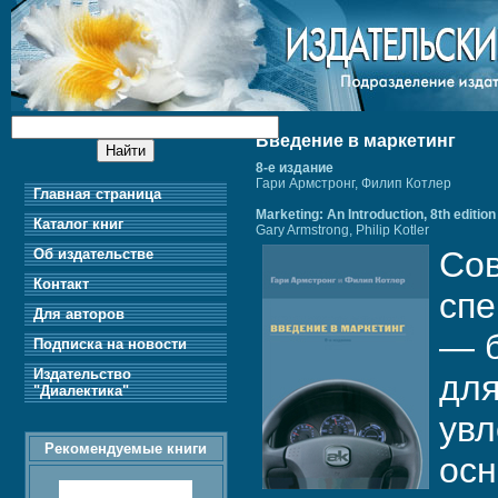
Введение в маркетинг
8-е издание
Гари Армстронг, Филип Котлер
Главная страница
Marketing: An Introduction, 8th edition
Каталог книг
Gary Armstrong, Philip Kotler
Сов
Об издательстве
Контакт
спе
Для авторов
— б
Подписка на новости
Издательство
для
"Диалектика"
увл
Рекомендуемые книги
осн