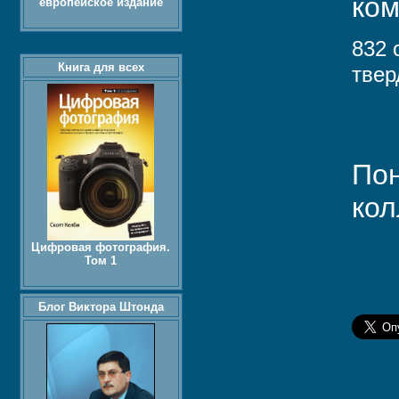
ком
европейское издание
832 
Книга для всех
твер
Пон
кол
Цифровая фотография.
Том 1
Блог Виктора Штонда