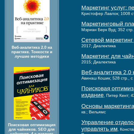
Маркетинг услуг: п
Кристофер Лавлок; 1008 ст
Маркетинговый пла
Мэриан Берк Вуд; 352 стр.
Сетевой маркетинг
2017; Диалектика
Веб-аналитика 2.0 на
практике. Тонкости и
Маркетинг для чайн
лучшие методики
2015; Диалектика
Веб-аналитика 2.0 
Авинаш Кошик; 528 стр., с 
Поисковая оптимиза
издание
, Питер Кент; 4
Основы маркетинга
кв.; Вильямс
Управление отдело
Поисковая оптимизация
управлять им
, Конста
для чайников. SEO для
чайников. 4-е издание