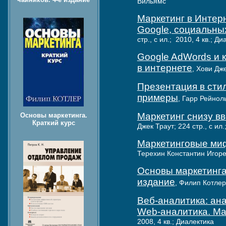
Вильямс
Маркетинг в Интерн
Google, социальных
стр., с ил.; 2010, 4 кв.; Д
Google AdWords и 
в интернете
, Хови Дже
Презентация в стил
примеры
, Гарр Рейноль
Маркетинг снизу вв
Основы маркетинга.
Краткий курс
Джек Траут; 224 стр., с ил.
Маркетинговые миф
Терехин Константин Игореви
Основы маркетинга
издание
, Филип Котлер,
Веб-аналитика: ан
Web-аналитика. Ма
2008, 4 кв.; Диалектика