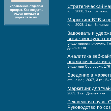
Стратегический мар
Управление отделом
продаж. Как создать
ил.; 2008, 1 кв.; Вильямс
отдел продаж и
управлять им
Маркетинг B2B и 
ил.; 2008, 1 кв.; Вильямс
Завоевать и удерж
высококонкурентн
Владимирович Жмурко, Генн
Диалектика
Аналитика веб-сай
аналитических инс
Владимир Сергеевич; 176 ст
Введение в маркети
стр., с ил.; 2007, 3 кв.; В
Маркетинг для "чай
2009, 1 кв.; Диалектика
Рекламная пауза. 
Руководство по со