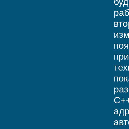
буд
раб
вто
изм
поя
при
тех
пок
раз
C++
адр
авт