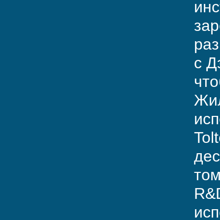
инс
зар
раз
с Д
что
Жил
исп
Tol
дес
том
R&D
исп