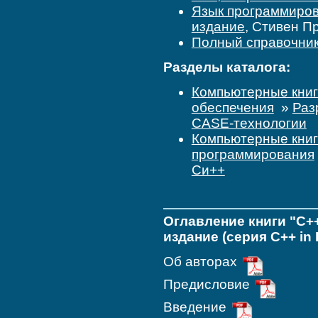
Язык программирова
издание
, Стивен П
Полный справочник 
Разделы каталога:
Компьютерные кни
обеспечения
»
Раз
CASE-технологии
Компьютерные кни
программирования
Си++
Оглавление книги "C++
издание (серия C++ in 
Об авторах
Предисловие
Введение