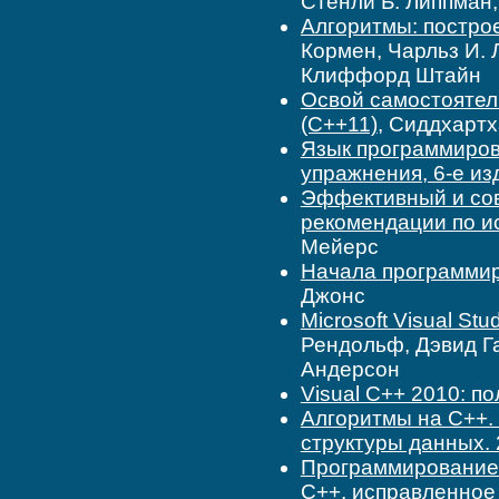
Стенли Б. Липпман
Алгоритмы: построе
Кормен, Чарльз И. 
Клиффорд Штайн
Освой самостоятель
(C++11)
, Сиддхартх
Язык программиров
упражнения, 6-е из
Эффективный и со
рекомендации по и
Мейерс
Начала программи
Джонс
Microsoft Visual S
Рендольф, Дэвид Г
Андерсон
Visual C++ 2010: п
Алгоритмы на C++.
структуры данных. 2
Программирование:
C++, исправленное