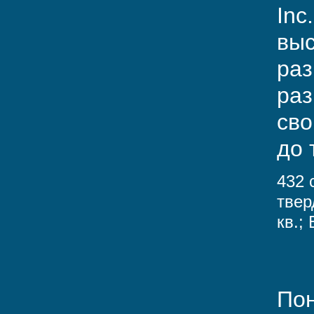
Inc
выс
раз
раз
сво
до 
432 
твер
кв.;
Пон