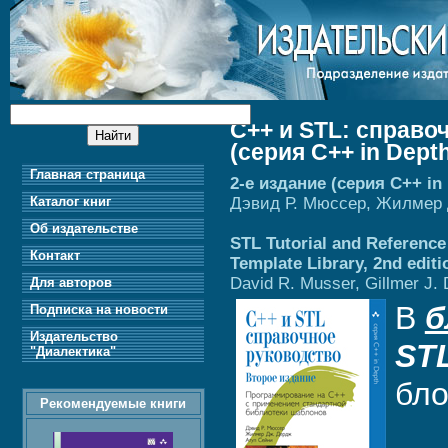
C++ и STL: справо
(серия C++ in Dept
Главная страница
2-е издание (серия C++ in
Дэвид Р. Мюссер, Жилмер 
Каталог книг
Об издательстве
STL Tutorial and Referenc
Контакт
Template Library, 2nd editi
David R. Musser, Gillmer J. D
Для авторов
В
б
Подписка на новости
Издательство
ST
"Диалектика"
бло
Рекомендуемые книги