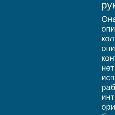
ру
Она
опи
кол
опи
кон
нет
исп
раб
инт
ори