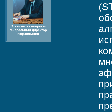
(S
об
ал
Отвечает на вопросы
генеральный директор
издательства
ис
ко
мн
эф
пр
пр
пр