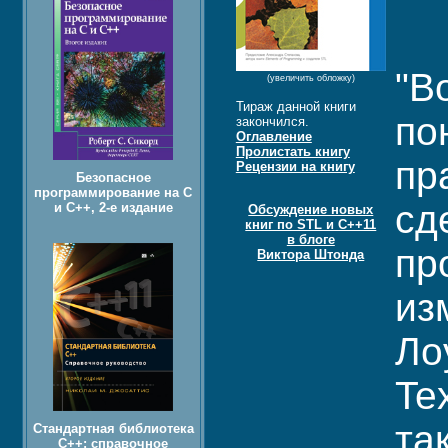
"В
(увеличить обложку)
Тираж данной книги
по
закончился.
Оглавление
Пролистать книгу
пр
Рецензии на книгу
Безопасное
программирование на C
сд
и C++, 2-е издание
Обсуждение новых
книг по STL и C++11
в блоге
пр
Виктора Штонда
из
Ло
Te
та
Стандартная библиотека
C++: справочное