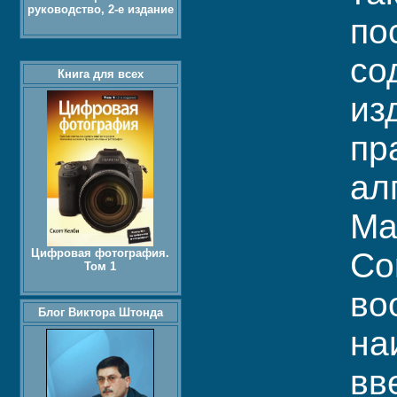
руководство, 2-е издание
по
со
Книга для всех
из
пр
ал
Ма
Цифровая фотография.
Co
Том 1
во
Блог Виктора Штонда
на
вв