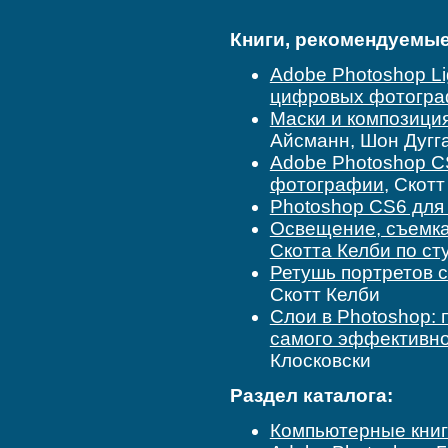
Книги, рекомендуемые 
Adobe Photoshop Li
цифровых фотогр
Маски и композиция
Айсманн, Шон Дугг
Adobe Photoshop C
фотографии
, Скот
Photoshop CS6 для
Освещение, съемка
Скотта Келби по ст
Ретушь портретов 
Скотт Келби
Слои в Photoshop:
самого эффективног
Клосковски
Раздел каталога:
Компьютерные кни