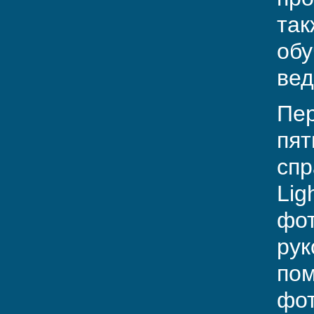
так
обу
вед
Пер
пят
спр
Lig
фот
рук
пом
фот