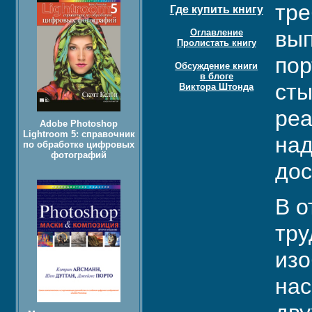
тре
Где купить книгу
вып
Оглавление
Пролистать книгу
пор
Обсуждение книги
в блоге
сты
Виктора Штонда
реа
Adobe Photoshop
Lightroom 5: справочник
над
по обработке цифровых
фотографий
дос
В о
тру
изо
нас