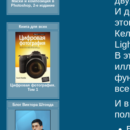
дву
Маски и композиция в
Photoshop, 2-е издание
И д
это
Книга для всех
Кел
Lig
В э
илл
фун
Цифровая фотография.
все
Том 1
И в
Блог Виктора Штонда
пол