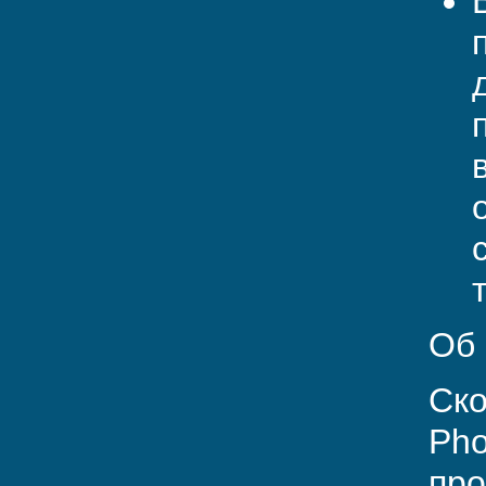
Об 
Ско
Pho
про