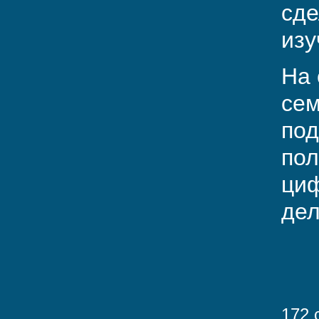
сде
изу
На 
сем
под
пол
циф
дел
172 