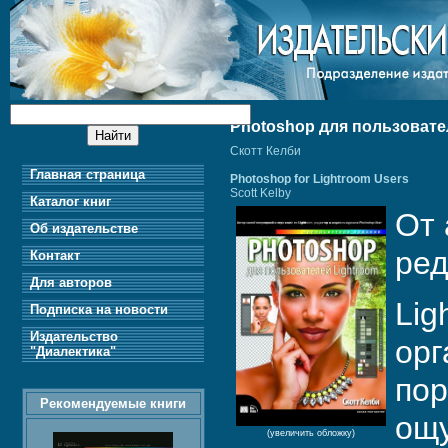
Photoshop для пользовател
Скотт Келби
Главная страница
Photoshop for Lightroom Users
Scott Kelby
Каталог книг
От 
Об издательстве
ред
Контакт
Для авторов
Lig
Подписка на новости
Издательство
орг
"Диалектика"
пор
Рекомендуемые книги
ощу
(увеличить обложку)