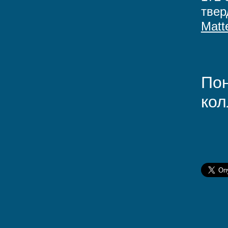
твер
Matt
Пон
кол