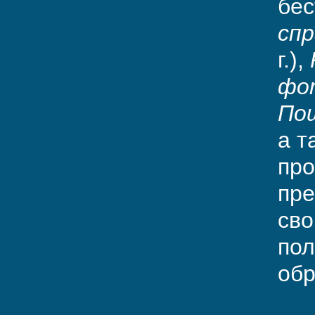
бес
сп
г.),
фо
Пош
а т
про
пре
сво
пол
обр