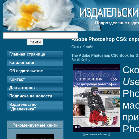
Adobe Photoshop CS6: сп
Скотт Келби
Главная страница
The Adobe Photoshop CS6 Book for Di
Scott Kelby
Каталог книг
Ско
Об издательстве
Use
Контакт
Для авторов
Pho
Подписка на новости
мас
Издательство
"Диалектика"
при
Рекомендуемые книги
Pho
(увеличить обложку)