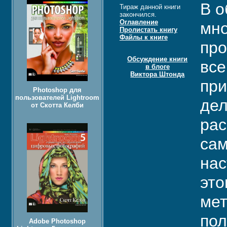
В о
Тираж данной книги
закончился.
Оглавление
мно
Пролистать книгу
Файлы к книге
про
Обсуждение книги
все
в блоге
Виктора Штонда
при
Photoshop для
пользователей Lightroom
дел
от Скотта Келби
рас
сам
нас
это
мет
пол
Adobe Photoshop