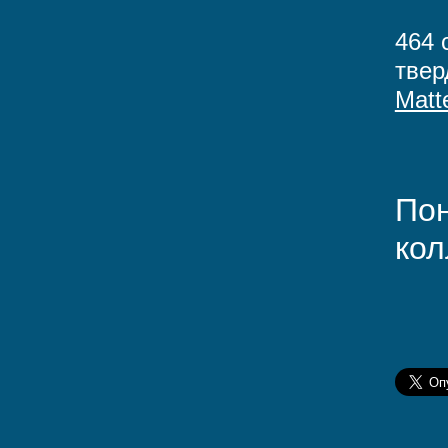
464 
твер
Matt
Пон
кол