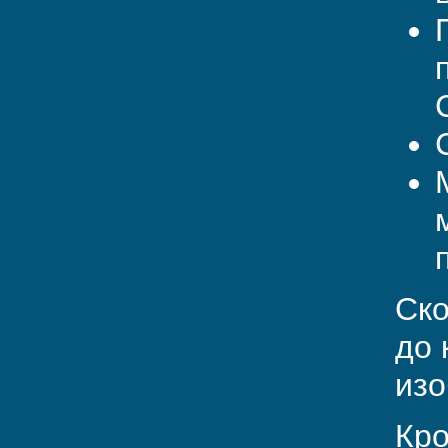
Ско
до 
изо
Кро