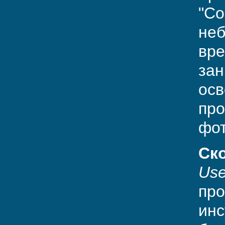
"Со
неб
вре
зан
осв
про
фот
Ск
Use
про
инс