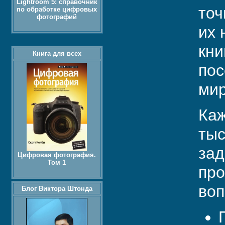
Lightroom 5: справочник
точ
по обработке цифровых
фотографий
их 
кни
Книга для всех
пос
мир
Каж
тыс
зад
Цифровая фотография.
Том 1
про
воп
Блог Виктора Штонда