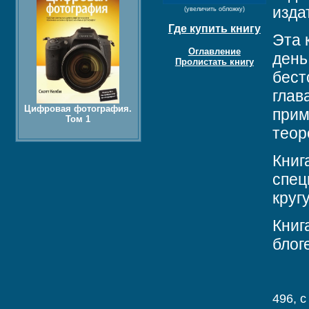
изда
(увеличить обложку)
Где купить книгу
Эта 
Оглавление
день
Пролистать книгу
бест
глав
Цифровая фотография.
прим
Том 1
теор
Книг
спец
круг
Книг
блог
496, c