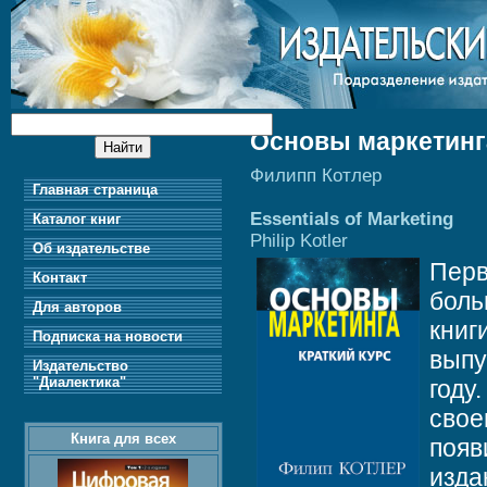
Основы маркетинга
Филипп Котлер
Главная страница
Essentials of Marketing
Каталог книг
Philip Kotler
Об издательстве
Перв
Контакт
боль
Для авторов
книг
Подписка на новости
выпу
Издательство
"Диалектика"
году
свое
Книга для всех
появ
изда