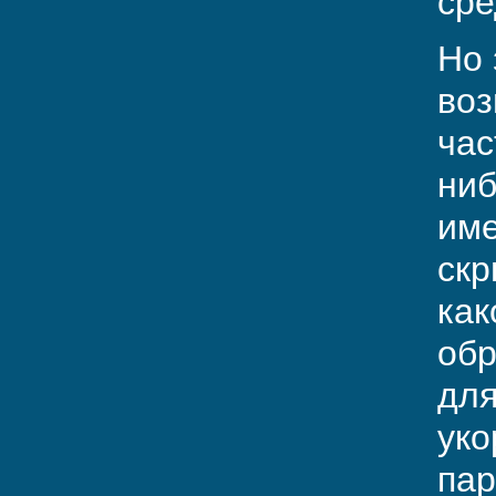
сре
Но 
воз
час
ниб
име
скр
как
обр
для
уко
пар