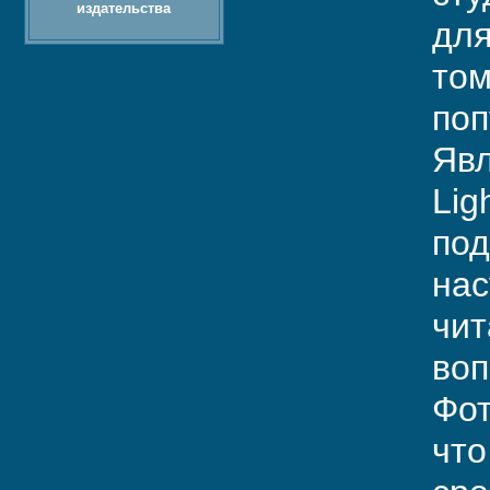
издательства
для
том
поп
Явл
Lig
под
нас
чит
воп
Фот
что