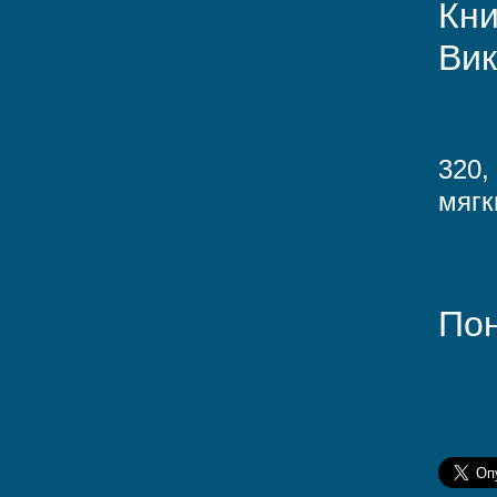
Кни
Вик
320,
мягк
Пон