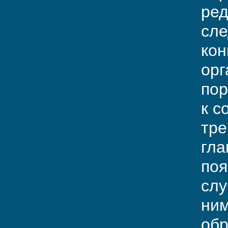
ред
сле
кон
орг
пор
к с
тре
гла
поя
слу
ним
обр