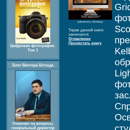
Gri
фот
(увеличить обложку)
Sco
Тираж данной книги
закончился.
пре
Оглавление
Пролистать книгу
Цифровая фотография.
Kel
Том 1
обр
Блог Виктора Штонда
Lig
фот
зас
Спр
Осв
Отвечает на вопросы
сту
генеральный директор