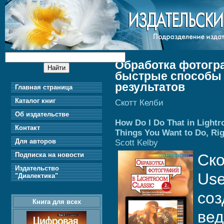
Обработка фотогра
быстрые способы 
результатов
Главная страница
Каталог книг
Скотт Келби
Об издательстве
How Do I Do That in Lightr
Контакт
Things You Want to Do, Rig
Для авторов
Scott Kelby
Подписка на новости
Ско
Издательство
Use
"Диалектика"
соз
Книга для всех
вед