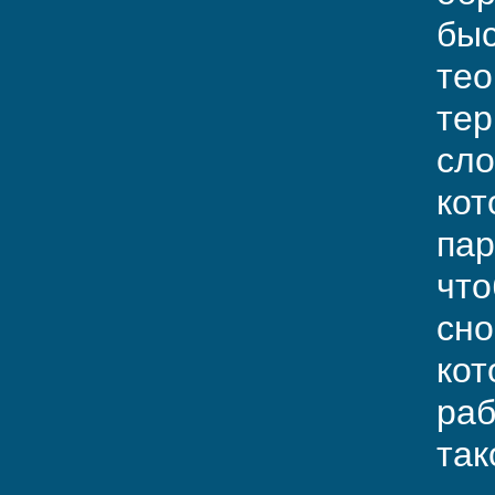
быс
тео
тер
сло
кот
пар
что
сно
кот
раб
так