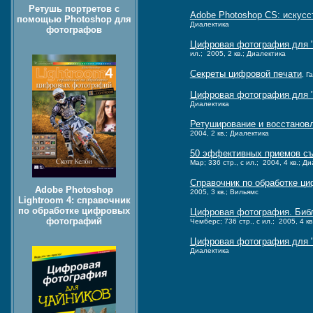
Ретушь портретов с
Adobe Photoshop CS: искус
помощью Photoshop для
Диалектика
фотографов
Цифровая фотография для "ч
ил.; 2005, 2 кв.; Диалектика
Секреты цифровой печати
, Г
Цифровая фотография для "
Диалектика
Ретуширование и восстанов
2004, 2 кв.; Диалектика
50 эффективных приемов с
Мар; 336 стр., с ил.; 2004, 4 кв.; Д
Справочник по обработке ц
Adobe Photoshop
2005, 3 кв.; Вильямс
Lightroom 4: справочник
по обработке цифровых
Цифровая фотография. Библ
фотографий
Чемберс; 736 стр., с ил.; 2005, 4 к
Цифровая фотография для "ч
Диалектика