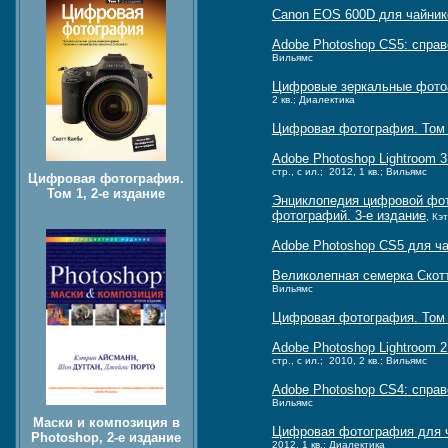
Canon EOS 600D для чайник
Adobe Photoshop CS5: спра
Вильямс
Цифровые зеркальные фотоа
2 кв.; Диалектика
Цифровая фотография. Том 
Adobe Photoshop Lightroom 
стр., с ил.; 2012, 1 кв.; Вильямс
Цифровая фотография.
Том 1, 2-е издание
Энциклопедия цифровой фот
фотографий. 3-е издание
, Кэ
Adobe Photoshop CS5 для ч
Великолепная семерка Скот
Вильямс
Цифровая фотография. Том
Adobe Photoshop Lightroom 
стр., с ил.; 2010, 2 кв.; Вильямс
Adobe Photoshop CS4: спра
Вильямс
Маски и композиция в
Цифровая фотография для ч
Photoshop, 2-е издание
2012, 1 кв.; Диалектика