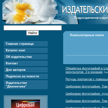
Компьютерные книги
Главная страница
Каталог книг
Об издательстве
Контакт
Обработка фотографий в Lig
Для авторов
результатов. 2-е издание
, Ск
Подписка на новости
Ретушь портретов с помощь
Издательство
"Диалектика"
Цифровая фотография. Том 1
Цифровая фотография: лучш
Цифровая фотография. Том 2