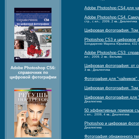
Adobe Photoshop CS4 для ч
Adobe Photoshop CS4. Само
стр., с ил.; 2009, 2 кв.; Диалектика
Цифровая фотография. Том
Photoshop CS3 и цифровое 
Бондаренко Марина Юрьевна; 432 стр
Adobe Photoshop CS3: спра
ил.; 2009, 2 кв.; Вильямс
Цифровая фотография: от с
Adobe Photoshop CS6:
3 кв.; Диалектика
справочник по
цифровой фотографии
Фотография для "чайников",
Цифровая фотография. Том
Цифровая фотография для "ч
Диалектика
50 эффективных приемов съ
с ил.; 2006, 4 кв.; Диалектика
Photoshop и цифровая фото
Диалектика
Фотография обнаженного те