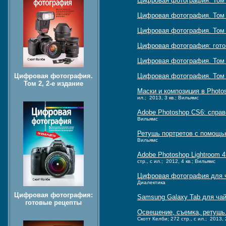
Цифровая фотография. Том 
Цифровая фотография. Том
Цифровая фотография. Том 2
Цифровая фотография: гото
Цифровая фотография. Том
Цифровая фотография. Том 1
Цифровая фотография.
Том 2, 2-е издание
Маски и композиция в Photos
ил.; 2013, 3 кв.; Вильямс
Adobe Photoshop CS6: спра
Вильямс
Ретушь портретов с помощь
Вильямс
Adobe Photoshop Lightroom 
стр., с ил.; 2012, 4 кв.; Вильямс
Цифровая фотография для ч
Диалектика
Цифровая фотография:
Samsung Galaxy Tab для ча
готовые рецепты
Освещение, съемка, ретушь.
Скотт Келби; 272 стр., с ил.; 2013, 