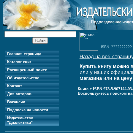
ISBN: ??????????
Главная страница
Назад на веб-страницу
Каталог книг
Купить книгу можно
в
Расширенный поиск
или у наших официал
магазина
или
на цену
Об издательстве
Контакт
Книга с ISBN 978-5-907144-0
Воспользуйтесь поиском н
Для авторов
Вакансии
Подписка на новости
Издательство
"Диалектика"