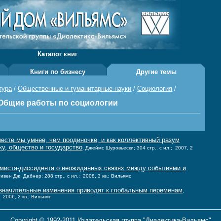
Каталог книг
Книги по бизнесу
Другие темы
тура
/
Общественные и гуманитарные науки
/
Социология
/
Общие работы по социологии
есте мы умнее, чем поодиночке, и как коллективный разум
ку, общество и государство
, Джеймс Шуровьески; 304 стр., с ил.; 2007, 2
миста-диссидента о неожиданных связях между событиями и
тивен Дж. Дабнер; 288 стр., с ил.; 2008, 3 кв.; Вильямс
значительные изменения приводят к глобальным переменам
,
; 2006, 2 кв.; Вильямс
Copyright © 1992-2011 Издательская группа "Диалектика-Вильямс"