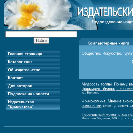
Компьютерные книги
Общество. Искусство. Куль
Главная страница
Каталог книг
Об издательстве
Контакт
Мудрость толпы. Почему вм
Для авторов
формирует бизнес, экономи
кв.; Вильямс
Подписка на новости
Фрикономика. Мнение эконо
Издательство
явлениями
"Диалектика"
, Стивен Д. Левитт, С
Переломный момент: как не
Малкольм Гладуэлл; 400 стр., с ил.