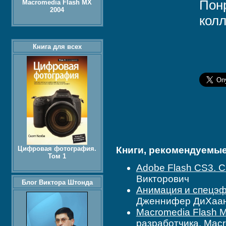
Пон
Macromedia Flash MX
2004
колл
Книга для всех
Цифровая фотография.
Книги, рекомендуемые 
Том 1
Adobe Flash CS3. 
Викторович
Блог Виктора Штонда
Анимация и спецэф
Дженнифер ДиХаа
Macromedia Flash M
разработчика
, Мacr