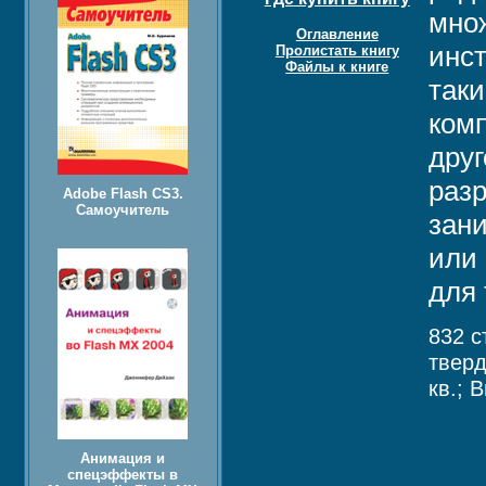
мно
Оглавление
инст
Пролистать книгу
Файлы к книге
таки
комп
друг
разр
Adobe Flash CS3.
Самоучитель
зан
или 
для 
832 с
твер
кв.; 
Анимация и
спецэффекты в