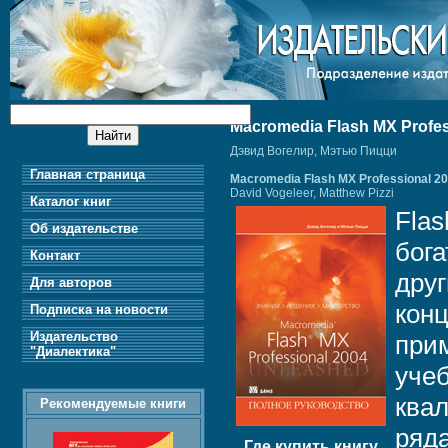
Macromedia Flash MX Profe
Дэвид Вогелир, Мэтью Пицци
Главная страница
Macromedia Flash MX Professional 20
David Vogeleer, Matthew Pizzi
Каталог книг
Flas
Об издательстве
бог
Контакт
друг
Для авторов
кон
Подписка на новости
Издательство
при
"Диалектика"
учеб
ква
Рекомендуемые книги
ряд
Где купить книгу