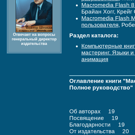
Macromedia Flash 
Брайан Хогг, Крейг
Macromedia Flash M
пользователя
, Роб
Отвечает на вопросы
Раздел каталога:
генеральный директор
издательства
Компьютерные кни
мастеринг. Языки 
анимация
Оглавление книги "Mac
Полное руководство"
Об авторах 19
Посвящение 19
Благодарности 19
От издательства 20