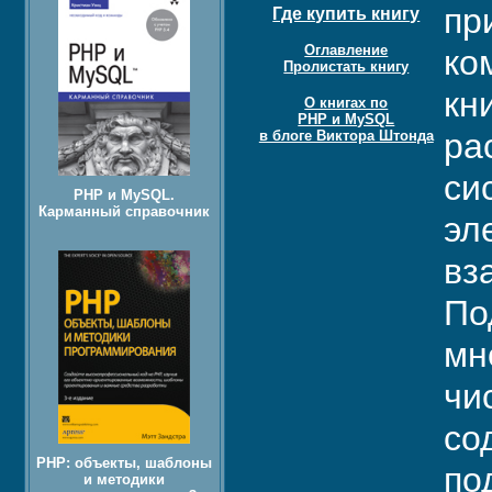
пр
Где купить книгу
Оглавление
ко
Пролистать книгу
кн
О книгах по
PHP и MySQL
ра
в блоге Виктора Штонда
си
PHP и MySQL.
Карманный справочник
эл
вз
По
мн
чи
со
PHP: объекты, шаблоны
по
и методики