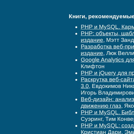
Книги, рекомендуемые 
PHP и MySQL. Кар
PHP: объекты, шаб
издание
, Мэтт Зан
Разработка веб-пр
издание
, Люк Велл
Google Analytics д
Клифтон
PHP и jQuery для 
Раскрутка веб-сайт
3.0
, Евдокимов Ни
Игорь Владимиров
Веб-дизайн: анализ
движению глаз
, Як
PHP и MySQL. Библ
Суэринг, Тим Конве
PHP и MySQL: созд
Кристиан Дари, Эм