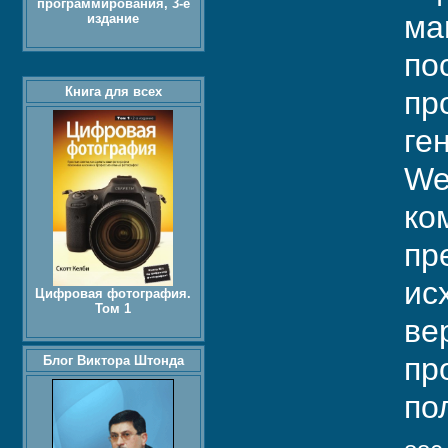
программирования, 3-е
ма
издание
по
Книга для всех
пр
ге
We
ко
пр
ис
Цифровая фотография.
Том 1
ве
пр
Блог Виктора Штонда
по