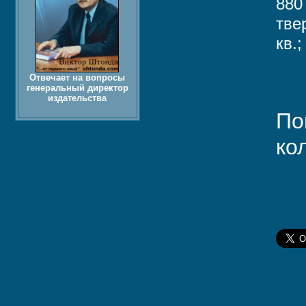
880
тве
кв.
Отвечает на вопросы
генеральный директор
издательства
По
ко