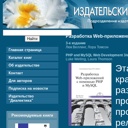
Разработка Web-приложен
3-е издание
Люк Веллинг, Лора Томсон
Главная страница
PHP and MySQL Web Development 3/
Каталог книг
Luke Welling, Laura Thomson
Об издательстве
Эт
Контакт
кр
Для авторов
ра
Подписка на новости
Издательство
пр
"Диалектика"
пр
Рекомендуемые книги
ре