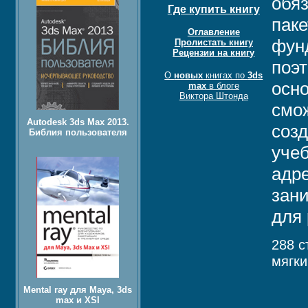
обя
Где купить книгу
паке
Оглавление
фун
Пролистать книгу
Рецензии на книгу
поэ
О
новых
книгах по
3ds
осно
max
в блоге
Виктора Штонда
смо
Autodesk 3ds Max 2013.
соз
Библия пользователя
уче
адре
зан
для
288 с
мягки
Mental ray для Maya, 3ds
max и XSI