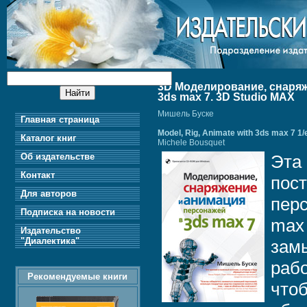
3D Моделирование, снаряж
3ds max 7. 3D Studio MAX
Мишель Буске
Главная страница
Model, Rig, Animate with 3ds max 7 1/
Каталог книг
Michele Bousquet
Об издательстве
Эта
Контакт
пос
Для авторов
перс
Подписка на новости
max
Издательство
"Диалектика"
зам
рабо
Рекомендуемые книги
чтоб