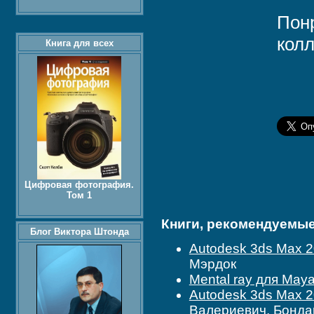
Пон
колл
Книга для всех
Цифровая фотография.
Том 1
Книги, рекомендуемые 
Блог Виктора Штонда
Autodesk 3ds Max 2
Мэрдок
Mental ray для Maya
Autodesk 3ds Max 2
Валериевич, Бонд