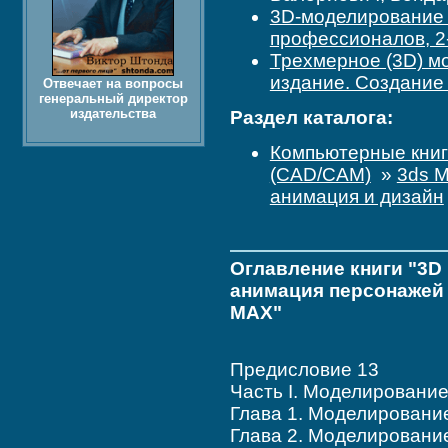
3D-моделирование 
профессионалов, 2
Трехмерное (3D) м
издание. Создание
Отвечает на вопросы
генеральный директор
издательства
Раздел каталога:
Компьютерные кни
(CAD/CAM)
»
3ds M
анимация и дизайн
Оглавление книги "3D
анимация персонажей в
MAX"
Предисловие 13
Часть I. Моделировани
Глава 1. Моделировани
Глава 2. Моделировани