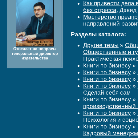
Как привести дела 
без стресса
, Дэвид
Мастерство предпр
направлений разви
Разделы каталога:
Другие темы
»
Обще
Отвечает на вопросы
Общественные и г
генеральный директор
Практическая псих
издательства
Книги по бизнесу
»
Книги по бизнесу
»
Книги по бизнесу
»
Книги по бизнесу
»
Сделай себя сам
Книги по бизнесу
»
производственный
Книги по бизнесу
»
Психология и соци
Книги по бизнесу
»
Кадровый менеджме