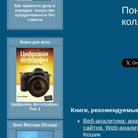
Как привести дела в
Пон
порядок: искусство
продуктивности без
кол
стресса
Книга для всех
Цифровая фотография.
Том 1
Книги, рекомендуемые 
Веб-аналитика: ан
Блог Виктора Штонда
сайтов. Web-аналит
Кошик