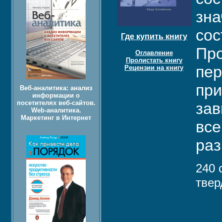
зна
сос
Где купить книгу
Про
Оглавление
Пролистать книгу
пер
Рецензии на книгу
при
Веб-аналитика: анализ
информации о
посетителях веб-сайтов.
зав
Web-аналитика.
Маркетинг в Интернет
все
раз
240 
твер