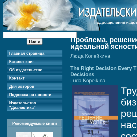
Проблема, решение
идеальной ясност
Главная страница
Люда Копейкина
Каталог книг
The Right Decision Every T
Об издательстве
Decisions
Контакт
Luda Kopeikina
Для авторов
Тру
Подписка на новости
биз
Издательство
"Диалектика"
реш
нас
Рекомендуемые книги
сос