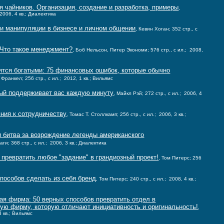
 чайников. Организация, создание и разработка, примеры
,
2006, 4 кв.; Диалектика
ки манипуляции в бизнесе и личном общении
, Кевин Хоган; 352 стр., с
 Что такое менеджмент?
, Боб Нельсон, Питер Экономи; 576 стр., с ил.; 2008,
ятся богатыми: 75 финансовых ошибок, которые обычно
 Франкел; 256 стр., с ил.; 2012, 1 кв.; Вильямс
рый поддерживает вас каждую минуту
, Майкл Рэй; 272 стр., с ил.; 2006, 4
яния к сотрудничеству
, Томас Т. Столлкамп; 256 стр., с ил.; 2006, 3 кв.;
 битва за возрождение легенды американского
аги; 368 стр., с ил.; 2006, 3 кв.; Диалектика
 превратить любое "задание" в грандиозный проект!
, Том Питерс; 256
способов сделать из себя бренд
, Том Питерс; 240 стр., с ил.; 2008, 4 кв.;
я фирма: 50 верных способов превратить отдел в
ю фирму, которую отличают инициативность и оригинальность!
,
3 кв.; Вильямс