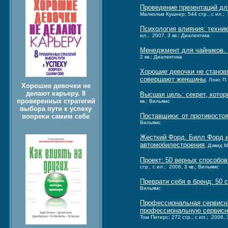
Проведение презентаций для
Малкольм Кушнер; 544 стр., с ил.; 
Психология влияния: техни
ил.; 2007, 3 кв.; Диалектика
Менеджмент для чайников.
2 кв.; Диалектика
Хорошие девочки не станов
совершают женщины
, Лоис П.
Хорошие девочки не
делают карьеру. 8
Высшая цель: секрет, кото
проверенных стратегий
кв.; Вильямс
выбора пути к успеху
Поставщики: от противосто
вопреки самим себе
Вильямс
Жесткий Форд. Билл Форд и
автомобилестроения
, Дэвид М
Проект: 50 верных способов
стр., с ил.; 2006, 3 кв.; Вильямс
Преврати себя в бренд: 50 
Вильямс
Профессиональная сервисна
профессиональную сервисну
Том Питерс; 272 стр., с ил.; 2006, 