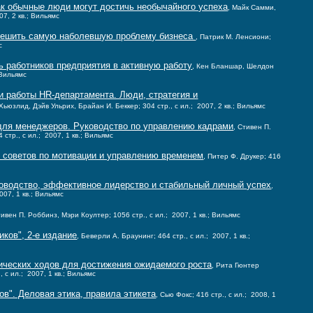
к обычные люди могут достичь необычайного успеха
, Майк Самми,
07, 2 кв.; Вильямс
 решить самую наболевшую проблему бизнеса
, Патрик М. Ленсиони;
с
чь работников предприятия в активную работу
, Кен Бланшар, Шелдон
; Вильямс
и работы HR-департамента. Люди, стратегия и
 Хьюзлид, Дэйв Ульрих, Брайан И. Беккер; 304 стр., с ил.; 2007, 2 кв.; Вильямс
для менеджеров. Руководство по управлению кадрами
, Стивен П.
стр., с ил.; 2007, 1 кв.; Вильямс
6 советов по мотивации и управлению временем
, Питер Ф. Друкер; 416
ководство, эффективное лидерство и стабильный личный успех
,
007, 1 кв.; Вильямс
тивен П. Роббинз, Мэри Коултер; 1056 стр., с ил.; 2007, 1 кв.; Вильямс
иков", 2-е издание
, Беверли А. Браунинг; 464 стр., с ил.; 2007, 1 кв.;
гических ходов для достижения ожидаемого роста
, Рита Гюнтер
 с ил.; 2007, 1 кв.; Вильямс
ов". Деловая этика, правила этикета
, Сью Фокс; 416 стр., с ил.; 2008, 1