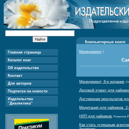
Компьютерные книги
Менеджмент
/
Главная страница
Са
Каталог книг
Об издательстве
Контакт
Менеджмент, 8-е издание
, С
Для авторов
Деловой этикет для чайник
Подписка на новости
Издательство
Достижение результатов дл
"Диалектика"
Медитация для чайников. 2-
НЛП для чайников
, Ромилла Р
Как стать успешным агенто
Диалектика