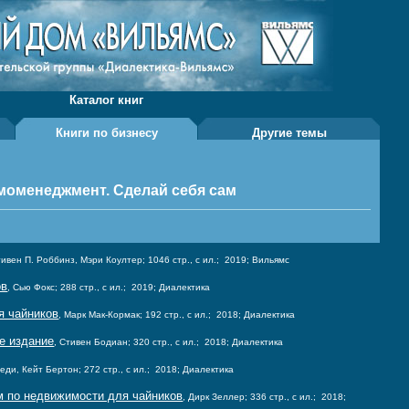
Каталог книг
Книги по бизнесу
Другие темы
моменеджмент. Сделай себя сам
тивен П. Роббинз, Мэри Коултер; 1046 стр., с ил.; 2019; Вильямс
ов
, Сью Фокс; 288 стр., с ил.; 2019; Диалектика
я чайников
, Марк Мак-Кормак; 192 стр., с ил.; 2018; Диалектика
е издание
, Стивен Бодиан; 320 стр., с ил.; 2018; Диалектика
еди, Кейт Бертон; 272 стр., с ил.; 2018; Диалектика
м по недвижимости для чайников
, Дирк Зеллер; 336 стр., с ил.; 2018;