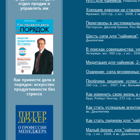
НЛП для чайников
, Ромилла Р
отдел продаж и
управлять им
Хорошие девочки не станов
Франкел; 320 стр., с ил.; 2008, 2 к
Переговоры в экстремальных
Паттерсон, Джозеф Гренни, Рон Мак
Шесть сигм для "чайников"
,
Диалектика
В поисках совершенства: у
Уотерман, мл.; 560 стр., с ил.; 200
Медитация для чайников, 2-
Озарение: сила мгновенных
Как привести дела в
Проблема, решение, успех:
порядок: искусство
240 стр., с ил.; 2007, 3 кв.; Вильям
продуктивности без
стресса
Как изменить свою жизнь и 
Крук, Роберт Гюнтер; 272 стр., с ил
Как стать успешным агенто
кв.; Диалектика
Как стать лидером для "чай
Малый бизнес для "чайников
стр., с ил.; 2008, 4 кв.; Диалектика