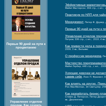
Эффективные маркетинговые
Майкл Мастерсон; 304 стр., с ил.; 
Практикум по НЛП для чайн
Менеджмент
, Питер Ф. Друкер, 
Первые 90 дней на пути к 
Управление отделом продаж
Петров; 336 стр., с ил.; 2010, 4 кв
Первые 90 дней на пути к
Как привести дела в порядо
процветанию
2009, 3 кв.; Вильямс
О профессии менеджера
, Пи
Мастерство предпринимател
Майкл Гербер; 448 стр., с ил.; 2008
Хорошие девочки не делают 
самим себе
, Лоис П. Франкел; 33
Как влиять на других. При
Рон Мак-Миллан, Эл Свитцлер; 256 с
Как разработать бизнес-пла
Стивен Д. Питерсон, Питер Джэрет
кв.; Диалектика
Управление отделом
продаж. Как создать