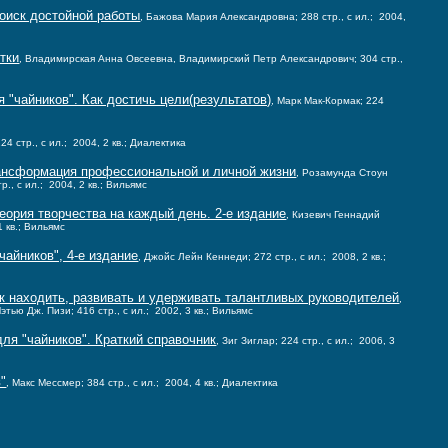
оиск достойной работы
, Бажова Мария Александровна; 288 стр., с ил.; 2004,
тки
, Владимирская Анна Овсеевна, Владимирский Петр Александрович; 304 стр.,
 "чайников". Как достичь цели(результатов)
, Марк Мак-Кормак; 224
24 стр., с ил.; 2004, 2 кв.; Диалектика
ансформация профессиональной и личной жизни
, Розамунда Стоун
., с ил.; 2004, 2 кв.; Вильямс
еория творчества на каждый день. 2-е издание
, Кизевич Геннадий
1 кв.; Вильямс
чайников", 4-е издание
, Джойс Лейн Кеннеди; 272 стр., с ил.; 2008, 2 кв.;
ак находить, развивать и удерживать талантливых руководителей
,
тью Дж. Пизи; 416 стр., с ил.; 2002, 3 кв.; Вильямс
ля "чайников". Краткий справочник
, Зиг Зиглар; 224 стр., с ил.; 2006, 3
"
, Макс Мессмер; 384 стр., с ил.; 2004, 4 кв.; Диалектика