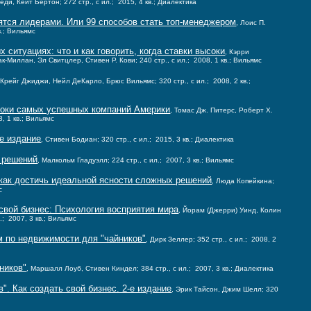
еди, Кейт Бертон; 272 стр., с ил.; 2015, 4 кв.; Диалектика
ятся лидерами. Или 99 способов стать топ-менеджером
, Лоис П.
в.; Вильямс
 ситуациях: что и как говорить, когда ставки высоки
, Кэрри
-Миллан, Эл Свитцлер, Стивен Р. Кови; 240 стр., с ил.; 2008, 1 кв.; Вильямс
 Крейг Джиджи, Нейл ДеКарло, Брюс Вильямс; 320 стр., с ил.; 2008, 2 кв.;
роки самых успешных компаний Америки
, Томас Дж. Питерс, Роберт Х.
8, 1 кв.; Вильямс
е издание
, Стивен Бодиан; 320 стр., с ил.; 2015, 3 кв.; Диалектика
 решений
, Малкольм Гладуэлл; 224 стр., с ил.; 2007, 3 кв.; Вильямс
 как достичь идеальной ясности сложных решений
, Люда Копейкина;
с
свой бизнес: Психология восприятия мира
, Йорам (Джерри) Уинд, Колин
.; 2007, 3 кв.; Вильямс
м по недвижимости для "чайников"
, Дирк Зеллер; 352 стр., с ил.; 2008, 2
ников"
, Маршалл Лоуб, Стивен Киндел; 384 стр., с ил.; 2007, 3 кв.; Диалектика
". Как создать свой бизнес. 2-е издание
, Эрик Тайсон, Джим Шелл; 320