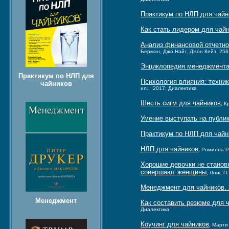
Практикум по НЛП для чайн
Как стать лидером для чай
Анализ финансовой отчетно
Берман, Джо Найт, Джон Кейз; 256 
Энциклопедия менеджмент
Практикум по НЛП для
Психология влияния: техни
чайников
ил.; 2017; Диалектика
Шесть сигм для чайников
, К
Умение выступать на публи
Практикум по НЛП для чайн
НЛП для чайников
, Ромилла Р
Хорошие девочки не станов
совершают женщины
, Лоис П
Менеджмент для чайников. 
Менеджмент
Как составить резюме для ч
Диалектика
Коучинг для чайников
, Марти