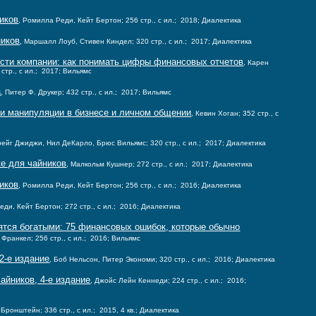
иков
, Ромилла Реди, Кейт Бертон; 256 стр., с ил.; 2018; Диалектика
ников
, Маршалл Лоуб, Стивен Киндел; 320 стр., с ил.; 2017; Диалектика
сти компании: как понимать цифры финансовых отчетов
, Карен
стр., с ил.; 2017; Вильямс
а
, Питер Ф. Друкер; 432 стр., с ил.; 2017; Вильямс
ки манипуляции в бизнесе и личном общении
, Кевин Хоган; 352 стр., с
рейг Джиджи, Нил ДеКарло, Брюс Вильямс; 320 стр., с ил.; 2017; Диалектика
ке для чайников
, Малкольм Кушнер; 272 стр., с ил.; 2017; Диалектика
иков
, Ромилла Реди, Кейт Бертон; 256 стр., с ил.; 2016; Диалектика
еди, Кейт Бертон; 272 стр., с ил.; 2016; Диалектика
ятся богатыми: 75 финансовых ошибок, которые обычно
. Франкел; 256 стр., с ил.; 2016; Вильямс
2-е издание
, Боб Нельсон, Питер Экономи; 320 стр., с ил.; 2016; Диалектика
айников, 4-е издание
, Джойс Лейн Кеннеди; 224 стр., с ил.; 2016;
 Бронштейн; 336 стр., с ил.; 2015, 4 кв.; Диалектика