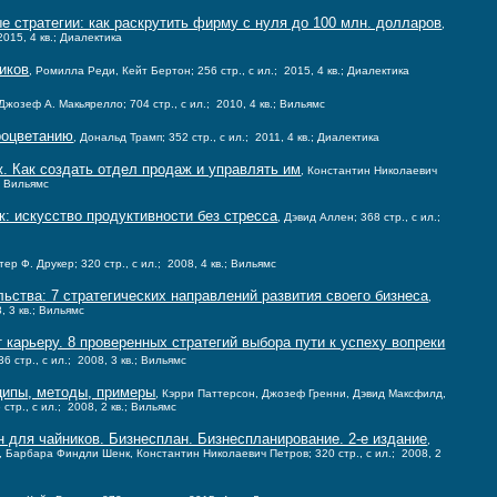
 стратегии: как раскрутить фирму с нуля до 100 млн. долларов
,
2015, 4 кв.; Диалектика
иков
, Ромилла Реди, Кейт Бертон; 256 стр., с ил.; 2015, 4 кв.; Диалектика
Джозеф А. Макьярелло; 704 стр., с ил.; 2010, 4 кв.; Вильямс
процветанию
, Дональд Трамп; 352 стр., с ил.; 2011, 4 кв.; Диалектика
. Как создать отдел продаж и управлять им
, Константин Николаевич
.; Вильямс
к: искусство продуктивности без стресса
, Дэвид Аллен; 368 стр., с ил.;
тер Ф. Друкер; 320 стр., с ил.; 2008, 4 кв.; Вильямс
ьства: 7 стратегических направлений развития своего бизнеса
,
, 3 кв.; Вильямс
карьеру. 8 проверенных стратегий выбора пути к успеху вопреки
6 стр., с ил.; 2008, 3 кв.; Вильямс
нципы, методы, примеры
, Кэрри Паттерсон, Джозеф Гренни, Дэвид Максфилд,
тр., с ил.; 2008, 2 кв.; Вильямс
н для чайников. Бизнесплан. Бизнеспланирование. 2-е издание
,
, Барбара Финдли Шенк, Константин Николаевич Петров; 320 стр., с ил.; 2008, 2