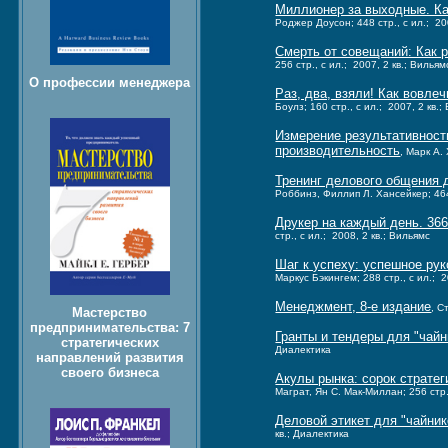
Миллионер за выходные. Ка
Роджер Доусон; 448 стр., с ил.; 20
Смерть от совещаний: Как
256 стр., с ил.; 2007, 2 кв.; Вильям
О профессии менеджера
Раз, два, взяли! Как вовле
Боулз; 160 стр., с ил.; 2007, 2 кв.
Измерение результативност
производительность
, Марк А.
Тренинг делового общения 
Роббинз, Филлип Л. Хансейкер; 464 
Друкер на каждый день. 36
стр., с ил.; 2008, 2 кв.; Вильямс
Шаг к успеху: успешное ру
Маркус Бэкингем; 288 стр., с ил.; 2
Менеджмент, 8-е издание
, С
Мастерство
предпринимательства: 7
Гранты и тендеры для "чайн
стратегических
Диалектика
направлений развития
своего бизнеса
Акулы рынка: сорок страте
Маграт, Ян С. Мак-Миллан; 256 стр.,
Деловой этикет для "чайник
кв.; Диалектика