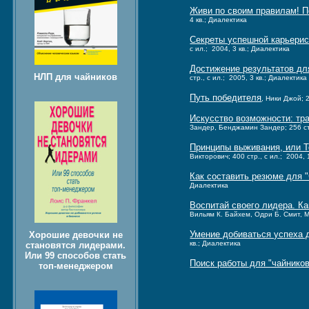
Живи по своим правилам! П
4 кв.; Диалектика
Секреты успешной карьерис
с ил.; 2004, 3 кв.; Диалектика
Достижение результатов для
НЛП для чайников
стр., с ил.; 2005, 3 кв.; Диалектика
Путь победителя
, Ники Джой; 2
Искусство возможности: тр
Зандер, Бенджамин Зандер; 256 стр
Принципы выживания, или Т
Викторович; 400 стр., с ил.; 2004, 
Как составить резюме для "
Диалектика
Воспитай своего лидера. К
Вильям К. Байхем, Одри Б. Смит, Мэ
Умение добиваться успеха д
Хорошие девочки не
кв.; Диалектика
становятся лидерами.
Или 99 способов стать
Поиск работы для "чайников
топ-менеджером