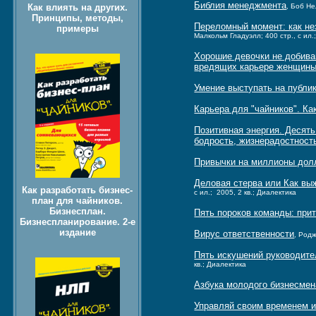
Библия менеджмента
Как влиять на других.
, Боб Не
Принципы, методы,
Переломный момент: как не
примеры
Малкольм Гладуэлл; 400 стр., с ил.
Хорошие девочки не добива
вредящих карьере женщин
Умение выступать на публик
Карьера для "чайников". Ка
Позитивная энергия. Десять
бодрость, жизнерадостност
Привычки на миллионы дол
Деловая стерва или Как выж
Как разработать бизнес-
с ил.; 2005, 2 кв.; Диалектика
план для чайников.
Бизнесплан.
Пять пороков команды: при
Бизнеспланирование. 2-е
издание
Вирус ответственности
, Родж
Пять искушений руководите
кв.; Диалектика
Азбука молодого бизнесмен
Управляй своим временем и