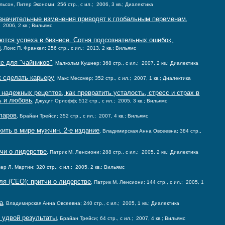
льсон, Питер Экономи; 256 стр., с ил.; 2006, 3 кв.; Диалектика
значительные изменения приводят к глобальным переменам
,
; 2006, 2 кв.; Вильямс
ются успеха в бизнесе. Сотня подсознательных ошибок,
ы
, Лоис П. Франкел; 256 стр., с ил.; 2013, 2 кв.; Вильямс
е для "чайников"
, Малкольм Кушнер; 368 стр., с ил.; 2007, 2 кв.; Диалектика
к сделать карьеру
, Макс Мессмер; 352 стр., с ил.; 2007, 1 кв.; Диалектика
 надежных рецептов, как превратить усталость, стресс и страх в
ь и любовь
, Джудит Орлофф; 512 стр., с ил.; 2005, 3 кв.; Вильямс
ларов
, Брайан Трейси; 352 стр., с ил.; 2007, 4 кв.; Вильямс
ить в мире мужчин. 2-е издание
, Владимирская Анна Овсеевна; 384 стр.,
тчи о лидерстве
, Патрик М. Ленсиони; 288 стр., с ил.; 2005, 2 кв.; Диалектика
ер Л. Мартин; 320 стр., с ил.; 2005, 2 кв.; Вильямс
ля (CEO): притчи о лидерстве
, Патрик М. Ленсиони; 144 стр., с ил.; 2005, 1
а
, Владимирская Анна Овсеевна; 240 стр., с ил.; 2005, 1 кв.; Диалектика
 удвой результаты
, Брайан Трейси; 64 стр., с ил.; 2007, 4 кв.; Вильямс