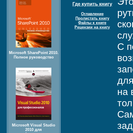
Это
Где купить книгу
рут
Оглавление
Пролистать книгу
ско
Файлы к книге
Рецензии на книгу
слу
С п
Microsoft SharePoint 2010.
воз
Полное руководство
зап
для
на 
тол
Сам
зад
Microsoft Visual Studio
2010 для