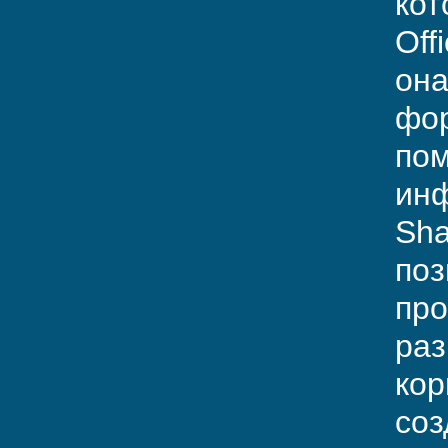
кот
Off
она
фор
пом
инф
Sha
поз
про
раз
кор
соз