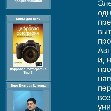
Эле
профессионалов
одн
Книга для всех
пре
выт
про
Авт
и, 
про
Цифровая фотография.
Том 1
нап
пер
Блог Виктора Штонда
все
уни