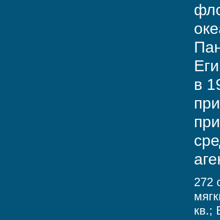
фло
оке
Пан
Еги
в 1
при
при
сре
аге
272 
мягк
кв.;