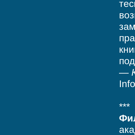
тес
воз
зам
пра
кни
под
—
Inf
***
Фи
ака