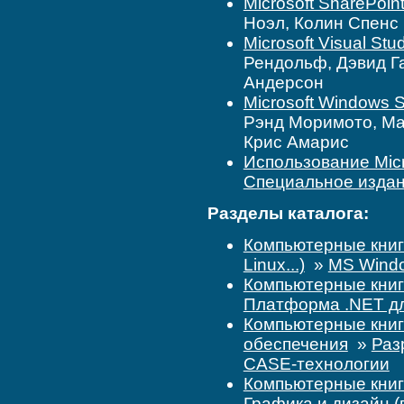
Microsoft SharePoi
Ноэл, Колин Спенс
Microsoft Visual S
Рендольф, Дэвид Г
Андерсон
Microsoft Windows 
Рэнд Моримото, Ма
Крис Амарис
Использование Micr
Специальное изда
Разделы каталога:
Компьютерные кни
Linux...)
»
MS Windo
Компьютерные кни
Платформа .NET д
Компьютерные кни
обеспечения
»
Раз
CASE-технологии
Компьютерные кни
Графика и дизайн (