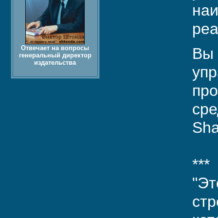
наи
реа
Отвечает на вопросы
Вы 
генеральный директор
издательства
упр
про
сре
Sha
***
"Эт
стр