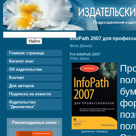
InfoPath 2007 для профес
Фило Джанус
Главная страница
Pro InfoPath 2007
Philo Janus
Каталог книг
Про
Об издательстве
пол
Контакт
Для авторов
бум
Подписка на новости
фор
Издательство
"Диалектика"
поз
Рекомендуемые книги
пол
(увеличить обложку)